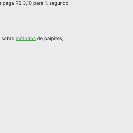
 paga R$ 3,10 para 1, segundo
s sobre
métodos
de palpites,