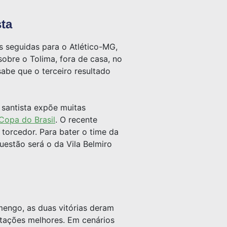
ta
as seguidas para o Atlético-MG,
obre o Tolima, fora de casa, no
sabe que o terceiro resultado
 santista expõe muitas
Copa do Brasil
. O recente
torcedor. Para bater o time da
estão será o da Vila Belmiro
mengo, as duas vitórias deram
tações melhores. Em cenários