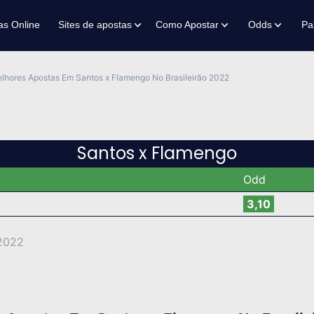
as Online
Sites de apostas
Como Apostar
Odds
Pa
lhores Apostas Em Santos x Flamengo No Brasileirão 2022
Santos x Flamengo
Odd
3,10
 2022