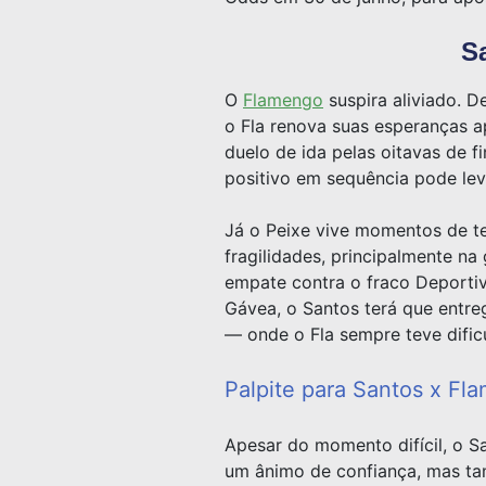
S
O
Flamengo
suspira aliviado. D
o Fla renova suas esperanças a
duelo de ida pelas oitavas de f
positivo em sequência pode lev
Já o Peixe vive momentos de te
fragilidades, principalmente na
empate contra o fraco Deportiv
Gávea, o Santos terá que entr
— onde o Fla sempre teve dific
Palpite para Santos x
Fla
Apesar do momento difícil, o S
um ânimo de confiança, mas ta