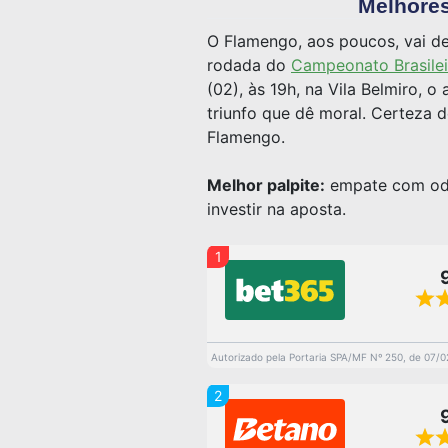
Melhores
O Flamengo, aos poucos, vai de
rodada do
Campeonato Brasile
(02), às 19h, na Vila Belmiro, 
triunfo que dê moral. Certeza 
Flamengo.
Melhor palpite:
empate com odd
investir na aposta.
1
Autorizado pela Portaria SPA/MF Nº 250, de 07/
2