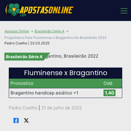
Apostas Online
Brasileirão Série A
Prognóstico Para Fluminense x Bragantino No Brasileirão 2022
Pedro Coelho | 23.03.2025
Brasileirão Série A
Fluminense x Bragantino
Pronostico
Odd
Bragantino handicap asiático +1
1,40
Pedro Coelho
|
21 de julho de 2022