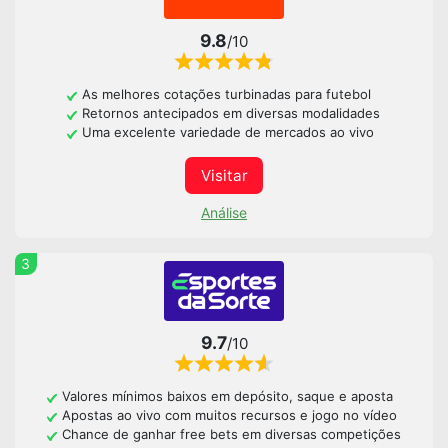
9.8
/10
As melhores cotações turbinadas para futebol
Retornos antecipados em diversas modalidades
Uma excelente variedade de mercados ao vivo
Visitar
Análise
3
9.7
/10
Valores mínimos baixos em depósito, saque e aposta
Apostas ao vivo com muitos recursos e jogo no vídeo
Chance de ganhar free bets em diversas competições