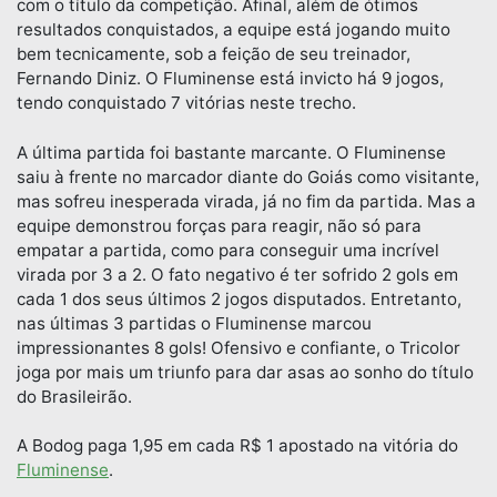
com o título da competição. Afinal, além de ótimos
resultados conquistados, a equipe está jogando muito
bem tecnicamente, sob a feição de seu treinador,
Fernando Diniz. O Fluminense está invicto há 9 jogos,
tendo conquistado 7 vitórias neste trecho.
A última partida foi bastante marcante. O Fluminense
saiu à frente no marcador diante do Goiás como visitante,
mas sofreu inesperada virada, já no fim da partida. Mas a
equipe demonstrou forças para reagir, não só para
empatar a partida, como para conseguir uma incrível
virada por 3 a 2. O fato negativo é ter sofrido 2 gols em
cada 1 dos seus últimos 2 jogos disputados. Entretanto,
nas últimas 3 partidas o Fluminense marcou
impressionantes 8 gols! Ofensivo e confiante, o Tricolor
joga por mais um triunfo para dar asas ao sonho do título
do Brasileirão.
A Bodog paga 1,95 em cada R$ 1 apostado na vitória do
Fluminense
.