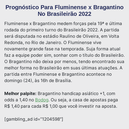
Prognóstico Para Fluminense x Bragantino
No Brasileirão 2022
Fluminense x Bragantino medem forças pela 19ª e última
rodada do primeiro turno do Brasileirão 2022. A partida
será disputada no estádio Raulino de Oliveira, em Volta
Redonda, no Rio de Janeiro. O Fluminense vive
novamente grande fase na temporada. Suja forma atual
faz a equipe poder sim, sonhar com o título do Brasileirão.
O Bragantino não deixa por menos, tendo encontrado sua
melhor forma no Brasileirão em suas últimas atuações. A
partida entre Fluminense e Bragantino acontece no
domingo (24), às 16h de Brasília.
Melhor palpite:
Bragantino handicap asiático +1, com
odds a 1,40 no
Bodog
. Ou seja, a casa de apostas paga
R$ 1,40 para cada R$ 1,00 que você investir na aposta.
[gambling_ad id=”1204598″]