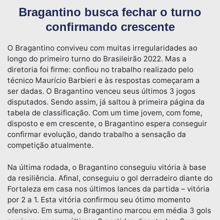
Bragantino busca fechar o turno
confirmando crescente
O Bragantino conviveu com muitas irregularidades ao
longo do primeiro turno do Brasileirão 2022. Mas a
diretoria foi firme: confiou no trabalho realizado pelo
técnico Maurício Barbieri e às respostas começaram a
ser dadas. O Bragantino venceu seus últimos 3 jogos
disputados. Sendo assim, já saltou à primeira página da
tabela de classificação. Com um time jovem, com fome,
disposto e em crescente, o Bragantino espera conseguir
confirmar evolução, dando trabalho a sensação da
competição atualmente.
Na última rodada, o Bragantino conseguiu vitória à base
da resiliência. Afinal, conseguiu o gol derradeiro diante do
Fortaleza em casa nos últimos lances da partida – vitória
por 2 a 1. Esta vitória confirmou seu ótimo momento
ofensivo. Em suma, o Bragantino marcou em média 3 gols