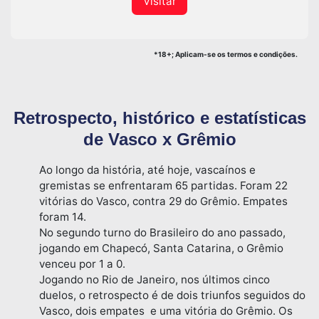
Visitar
*18+; Aplicam-se os termos e condições.
Retrospecto, histórico e estatísticas
de Vasco x Grêmio
Ao longo da história, até hoje, vascaínos e
gremistas se enfrentaram 65 partidas. Foram 22
vitórias do Vasco, contra 29 do Grêmio. Empates
foram 14.
No segundo turno do Brasileiro do ano passado,
jogando em Chapecó, Santa Catarina, o Grêmio
venceu por 1 a 0.
Jogando no Rio de Janeiro, nos últimos cinco
duelos, o retrospecto é de dois triunfos seguidos do
Vasco, dois empates
e uma vitória do Grêmio. Os