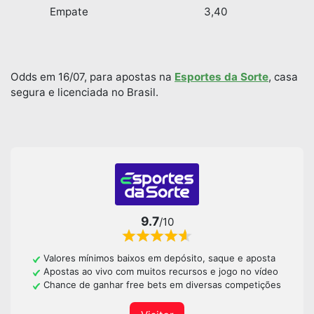
Empate
3,40
Odds em 16/07, para apostas na
Esportes da Sorte
, casa
segura e licenciada no Brasil.
9.7
/10
Valores mínimos baixos em depósito, saque e aposta
Apostas ao vivo com muitos recursos e jogo no vídeo
Chance de ganhar free bets em diversas competições