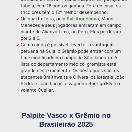
tabela, com 16 pontos ganhos. Fora de casa, os
tricolores têm o 12º melhor desempenho.
Na quarta-feira, pela
Sul-Americana
, Mano
Menezes e seus jogadores entraram em campo
diante do Alianza Lima, no Peru. Eles perderam
por 2 a 0.
Como ainda é possível reverter a vantagem
peruana na Sula, o Grêmio pode entrar com um
time modificado no campo de São Januário. A
lista do departamento médico
gremista está
grande neste momento. Os desfalques são: os
atacantes Braithwaite e Olivera, os laterais João
Pedro e João Lucas, o zagueiro Rodrigo Ely e o
volante Cuéllar.
Palpite Vasco x Grêmio no
Brasileirão 2025