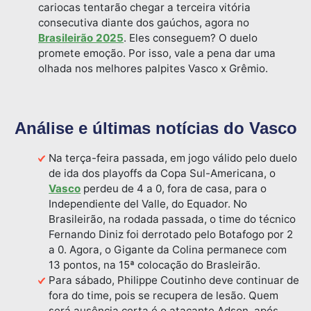
cariocas tentarão chegar a terceira vitória
consecutiva diante dos gaúchos, agora no
Brasileirão 2025
. Eles conseguem? O duelo
promete emoção. Por isso, vale a pena dar uma
olhada nos melhores palpites Vasco x Grêmio.
Análise e últimas notícias do Vasco
Na terça-feira passada, em jogo válido pelo duelo
de ida dos playoffs da Copa Sul-Americana, o
Vasco
perdeu de 4 a 0, fora de casa, para o
Independiente del Valle, do Equador.
No
Brasileirão, na rodada passada, o time do técnico
Fernando Diniz foi derrotado pelo Botafogo por 2
a 0. Agora, o Gigante da Colina permanece com
13 pontos, na 15ª colocação do Brasleirão.
Para sábado, Philippe Coutinho deve continuar de
fora do time, pois se recupera de lesão. Quem
será ausência certa é o atacante Adson, após