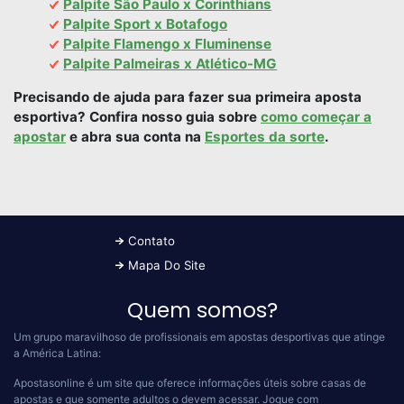
Palpite São Paulo x Corinthians
Palpite Sport x Botafogo
Palpite Flamengo x Fluminense
Palpite Palmeiras x Atlético-MG
Precisando de ajuda para fazer sua primeira aposta
esportiva? Confira nosso guia sobre
como começar a
apostar
e abra sua conta na
Esportes da sorte
.
Contato
Mapa Do Site
Quem somos?
Um grupo maravilhoso de profissionais em apostas desportivas que atinge
a América Latina:
Apostasonline é um site que oferece informações úteis sobre casas de
apostas e que somente adultos o devem acessar.
Jogue com