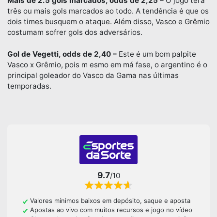
Mais de 2.5 gols marcados, odds de 2,25 –
O jogo terá
três ou mais gols marcados ao todo. A tendência é que os
dois times busquem o ataque. Além disso, Vasco e Grêmio
costumam sofrer gols dos adversários.
Gol de Vegetti, odds de 2,40 –
Este é um bom palpite
Vasco x Grêmio, pois m esmo em má fase, o argentino é o
principal goleador do Vasco da Gama nas últimas
temporadas.
9.7
/10
Valores mínimos baixos em depósito, saque e aposta
Apostas ao vivo com muitos recursos e jogo no vídeo