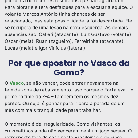
por conta de recentes resultados que não agradaram.
Para piorar ele terá desfalques para a escalar a equipe. O
volante Marcos Antônio tinha chances de ser
relacionado, mas esta possibilidade já foi descartada. Ele
se recupera de uma lesão na coxa esquerda. As demais
ausências são: Calleri (atacante), Luiz Gustavo (volante),
Oscar (meia), Ruan (zagueiro), Ferreirinha (atacante),
Lucas (meia) e Igor Vinícius (lateral).
Por que apostar no Vasco da
Gama?
O
Vasco
, se não vencer, pode entrar novamente na
temida zona de rebaixamento. Isso porque o Fortaleza – o
primeiro time do Z-4 – também tem os mesmos dez
pontos. Ou seja: é ganhar para ir para a parada de um
mês com mais tranquilidade para trabalhar.
O momento é de irregularidade. Como visitantes, os
cruzmaltinos ainda não venceram nenhum jogo sequer. O
retrospecto fora de casa neste Brasileirão é de cinco