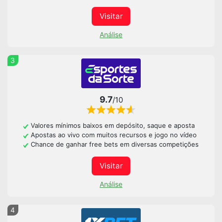
Visitar
Análise
3
9.7
/10
Valores mínimos baixos em depósito, saque e aposta
Apostas ao vivo com muitos recursos e jogo no vídeo
Chance de ganhar free bets em diversas competições
Visitar
Análise
4