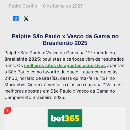
Pedro Coelho
|
10 de junho de 2025
Palpite São Paulo x Vasco da Gama no
Brasileirão 2025
Palpite São Paulo x Vasco da Gama na 12ª rodada do
Brasileirão 2025
: paulistas e cariocas vêm de resultados
ruins. Os
melhores sites de apostas esportivas
apontam
o São Paulo como favorito do duelo – que acontece às
21h30, horário de Brasília, desta quinta-feira (12), no
Morumbis. Quem irá vencer o clássico nacional? Veja as
melhores apostas em São Paulo x Vasco da Gama no
Campeonato Brasileiro 2025.
1