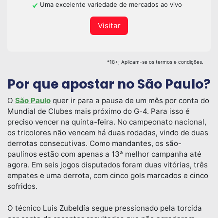
Uma excelente variedade de mercados ao vivo
Visitar
*18+; Aplicam-se os termos e condições.
Por que apostar no São Paulo?
O
São Paulo
quer ir para a pausa de um mês por conta do
Mundial de Clubes mais próximo do G-4. Para isso é
preciso vencer na quinta-feira. No campeonato nacional,
os tricolores não vencem há duas rodadas, vindo de duas
derrotas consecutivas. Como mandantes, os são-
paulinos estão com apenas a 13ª melhor campanha até
agora. Em seis jogos disputados foram duas vitórias, três
empates e uma derrota, com cinco gols marcados e cinco
sofridos.
O técnico Luis Zubeldía segue pressionado pela torcida