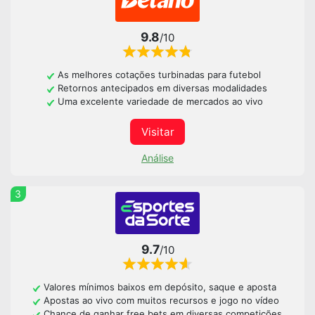
9.8
/10
As melhores cotações turbinadas para futebol
Retornos antecipados em diversas modalidades
Uma excelente variedade de mercados ao vivo
Visitar
Análise
3
9.7
/10
Valores mínimos baixos em depósito, saque e aposta
Apostas ao vivo com muitos recursos e jogo no vídeo
Chance de ganhar free bets em diversas competições