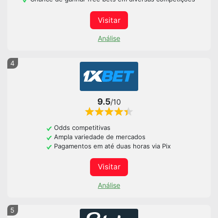
Visitar
Análise
4
9.5
/10
Odds competitivas
Ampla variedade de mercados
Pagamentos em até duas horas via Pix
Visitar
Análise
5