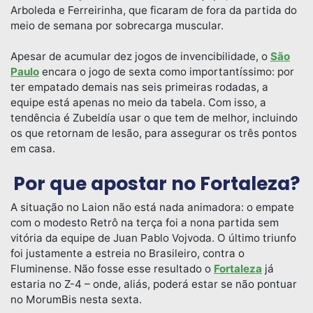
Arboleda e Ferreirinha, que ficaram de fora da partida do
meio de semana por sobrecarga muscular.
Apesar de acumular dez jogos de invencibilidade, o
São
Paulo
encara o jogo de sexta como importantíssimo: por
ter empatado demais nas seis primeiras rodadas, a
equipe está apenas no meio da tabela. Com isso, a
tendência é Zubeldía usar o que tem de melhor, incluindo
os que retornam de lesão, para assegurar os três pontos
em casa.
Por que apostar no Fortaleza?
A situação no Laion não está nada animadora: o empate
com o modesto Retrô na terça foi a nona partida sem
vitória da equipe de Juan Pablo Vojvoda. O último triunfo
foi justamente a estreia no Brasileiro, contra o
Fluminense. Não fosse esse resultado o
Fortaleza
já
estaria no Z-4 – onde, aliás, poderá estar se não pontuar
no MorumBis nesta sexta.