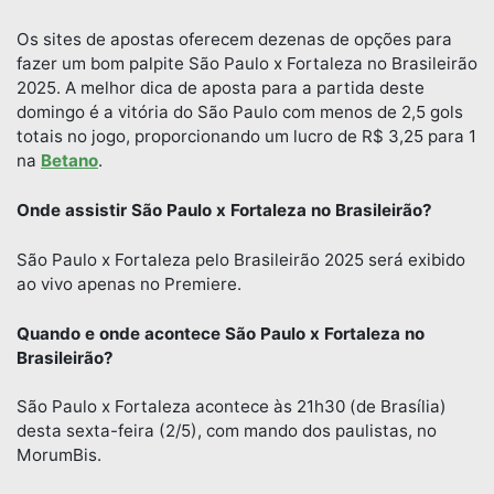
Os sites de apostas oferecem dezenas de opções para
fazer um bom palpite São Paulo x Fortaleza no Brasileirão
2025. A melhor dica de aposta para a partida deste
domingo é a vitória do São Paulo com menos de 2,5 gols
totais no jogo, proporcionando um lucro de R$ 3,25 para 1
na
Betano
.
Onde assistir São Paulo x Fortaleza no Brasileirão?
São Paulo x Fortaleza pelo Brasileirão 2025 será exibido
ao vivo apenas no Premiere.
Quando e onde acontece São Paulo x Fortaleza no
Brasileirão?
São Paulo x Fortaleza acontece às 21
h30 (de Brasília)
desta sexta-feira (2/5), com mando dos paulistas, no
MorumBis.