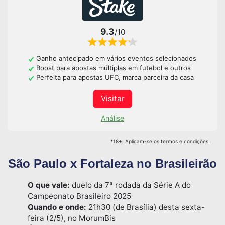
9.3
/10
Ganho antecipado em vários eventos selecionados
Boost para apostas múltiplas em futebol e outros
Perfeita para apostas UFC, marca parceira da casa
Visitar
Análise
*18+; Aplicam-se os termos e condições.
São Paulo x Fortaleza no Brasileirão
O que vale:
duelo da 7ª rodada da Série A do
Campeonato Brasileiro 2025
Quando e onde:
21h30 (de Brasília) desta sexta-
feira (2/5), no MorumBis