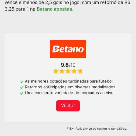
vence e menos de 2,5 gols no jogo, com um retorno de R$
3,25 para 1 na
Betano apostas
.
9.8
/10
As melhores cotações turbinadas para futebol
Retornos antecipados em diversas modalidades
Uma excelente variedade de mercados ao vivo
Visitar
*18+; Aplicam-se os termos e condições.