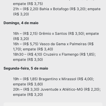
empate (R$ 3,75)
21h – (R$ 2,20) Bahia x Botafogo (R$ 3,20); empate
(R$ 3,20)
Domingo, 4 de maio
16h – (R$ 2,15) Grêmio x Santos (R$ 3,50); empate
(R$ 3,20)
16h – (R$ 5,75) Vasco da Gama x Palmeiras (R$
1,70); empate (R$ 3,40)
18h30 – (R$ 4,10) Cruzeiro x Flamengo (R$ 1,85);
empate (R$ 3,50)
Segunda-feira, 5 de maio
19h – (R$ 1,85) Bragantino x Mirassol (R$ 4,00);
empate (R$ 3,60)
20h – (R$ 3,30) Juventude x Atlético-MG (R$ 2,20);
empate (R$ 3,20)