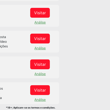
Visitar
Análise
osta
Visitar
vídeo
ições
Análise
Visitar
Análise
os
Visitar
s
sa
Análise
*18+; Aplicam-se os termos e condições.