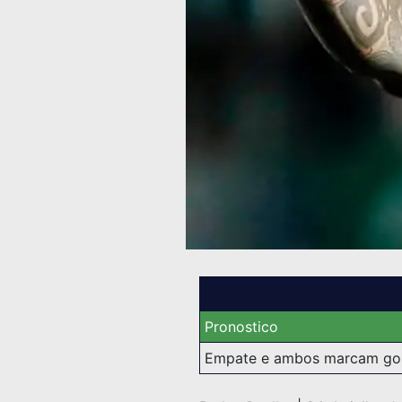
Pronostico
Empate e ambos marcam go