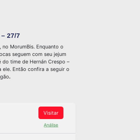
 – 27/7
, no MorumBis. Enquanto o
ariocas seguem com seu jejum
é do time de Hernán Crespo –
le. Então confira a seguir o
ngão
.
Visitar
Análise