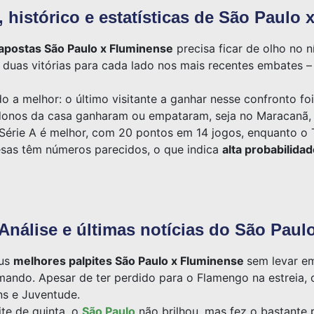
 histórico e estatísticas de São Paulo
 apostas São Paulo x Fluminense
precisa ficar de olho no n
 duas vitórias para cada lado nos mais recentes embates 
 a melhor: o último visitante a ganhar nesse confronto foi
donos da casa ganharam ou empataram, seja no Maracanã, 
érie A é melhor, com 20 pontos em 14 jogos, enquanto o T
esas têm números parecidos, o que indica
alta probabilida
Análise e últimas notícias do São Paul
eus
melhores palpites São Paulo x Fluminense
sem levar em
ndo. Apesar de ter perdido para o Flamengo na estreia, o
ns e Juventude.
ite de quinta, o
São Paulo
não brilhou, mas fez o bastante 