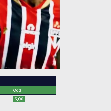
Odd
5,00