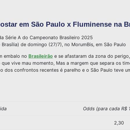
ostar em
São Paulo x Fluminense na Br
da Série A do Campeonato Brasileiro 2025
 Brasília) de domingo (27/7), no MorumBis, em São Paulo
am embalo no
Brasileirão
e se afastaram da zona do perigo, 
 que vive mau momento, Mas a margem que separa os time
co dos confrontos recentes é parelho e o São Paulo teve 
ida
Odds (para cada R$ 
2,30