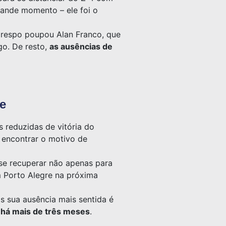
rande momento – ele foi o
Crespo poupou Alan Franco, que
go. De resto,
as ausências de
se
 reduzidas de vitória do
 encontrar o motivo de
 se recuperar não apenas para
m Porto Alegre na próxima
s sua ausência mais sentida é
há mais de três meses
.