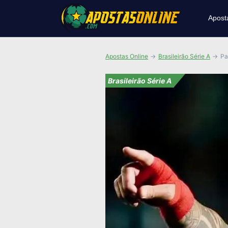
Apost
Apostas Online
Brasileirão Série A
Pa
Brasileirão Série A