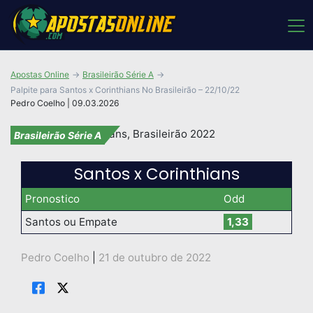
Apostas Online
Brasileirão Série A
Palpite para Santos x Corinthians No Brasileirão – 22/10/22
Pedro Coelho | 09.03.2026
Brasileirão Série A
Santos x Corinthians
Pronostico
Odd
Santos ou Empate
1,33
Pedro Coelho
|
21 de outubro de 2022