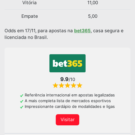
Vitória
11,00
Empate
5,00
Odds em 17/11, para apostas na
bet365
, casa segura e
licenciada no Brasil.
9.9
/10
Referência internacional em apostas legalizadas
A mais completa lista de mercados esportivos
Impressionante cardápio de modalidades e ligas
Visitar