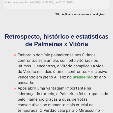
Autorizado pela Portaria SPA/MF Nº 250, de 07/02/2025
*18+; Aplicam-se os termos e condições.
Retrospecto, histórico e estatísticas
de Palmeiras x Vitória
Embora o domínio palmeirense nos últimos
confrontos seja amplo. com oito vitórias nos
últimos 11 encontros, o Vitória complicou a vida
do Verdão nos dois últimos confrontos – inclusive
vencendo em pleno Allianz no
Brasileirão
do ano
passado.
Após abrir uma vantagem importante na
liderança do torneio, o Palmeiras foi ultrapassado
pelo Flamengo graças a duas derrotas
consecutivas no momento mais crucial da
temporada. O Verdão caiu para o Mirassol no