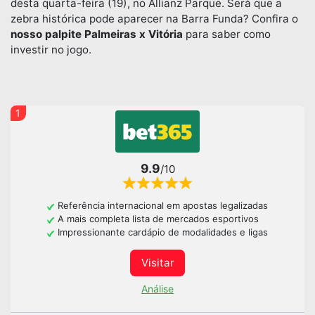
desta quarta-feira (19), no Allianz Parque. Será que a
zebra histórica pode aparecer na Barra Funda? Confira o
nosso palpite Palmeiras x Vitória
para saber como
investir no jogo.
1
9.9
/10
Referência internacional em apostas legalizadas
A mais completa lista de mercados esportivos
Impressionante cardápio de modalidades e ligas
Visitar
Análise