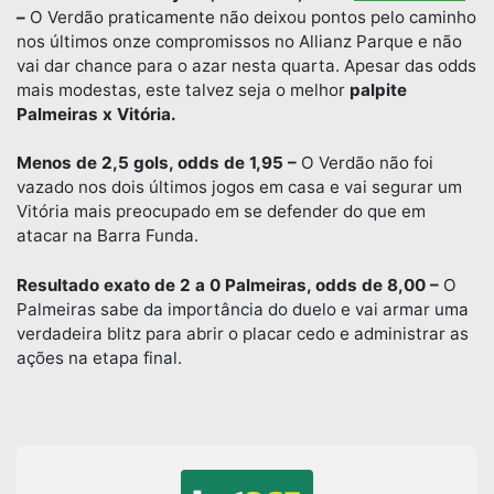
–
O Verdão praticamente não deixou pontos pelo caminho
nos últimos onze compromissos no Allianz Parque e não
vai dar chance para o azar nesta quarta. Apesar das odds
mais modestas, este talvez seja o melhor
palpite
Palmeiras x Vitória.
Menos de 2,5 gols, odds de 1,95 –
O Verdão não foi
vazado nos dois últimos jogos em casa e vai segurar um
Vitória mais preocupado em se defender do que em
atacar na Barra Funda.
Resultado exato de 2 a 0 Palmeiras, odds de 8,00 –
O
Palmeiras sabe da importância do duelo e vai armar uma
verdadeira blitz para abrir o placar cedo e administrar as
ações na etapa final.