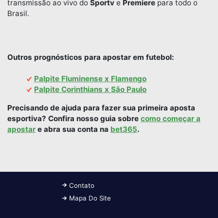
transmissão ao vivo do
Sportv
e
Premiere
para todo o
Brasil.
Outros prognósticos para apostar em futebol:
Palpite Fluminense x Flamengo
Palpite Corinthians x São Paulo
Precisando de ajuda para fazer sua primeira aposta
esportiva? Confira nosso guia sobre
como começar a
apostar
e abra sua conta na
bet365
.
Contato
Mapa Do Site