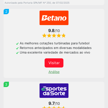
Autorizado pela Portaria SPA/MF Nº 250, de 07/02/2025
2
9.8
/10
As melhores cotações turbinadas para futebol
Retornos antecipados em diversas modalidades
Uma excelente variedade de mercados ao vivo
Visitar
Análise
3
9.7
/10