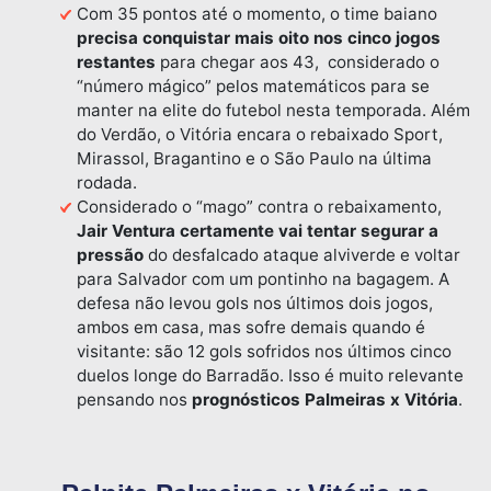
Com 35 pontos até o momento, o time baiano
precisa conquistar mais oito nos cinco jogos
restantes
para chegar aos 43, considerado o
“número mágico” pelos matemáticos para se
manter na elite do futebol nesta temporada. Além
do Verdão, o Vitória encara o rebaixado Sport,
Mirassol, Bragantino e o São Paulo na última
rodada.
Considerado o “mago” contra o rebaixamento,
Jair Ventura certamente vai tentar segurar a
pressão
do desfalcado ataque alviverde e voltar
para Salvador com um pontinho na bagagem. A
defesa não levou gols nos últimos dois jogos,
ambos em casa, mas sofre demais quando é
visitante: são 12 gols sofridos nos últimos cinco
duelos longe do Barradão. Isso é muito relevante
pensando nos
prognósticos Palmeiras x Vitória
.