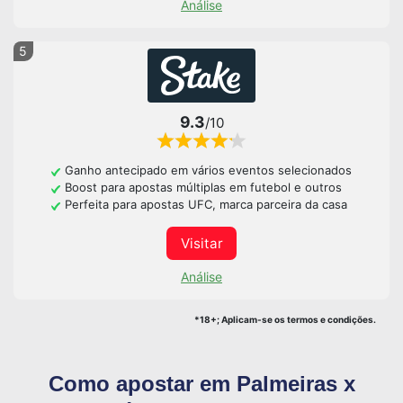
Análise
5
9.3
/10
Ganho antecipado em vários eventos selecionados
Boost para apostas múltiplas em futebol e outros
Perfeita para apostas UFC, marca parceira da casa
Visitar
Análise
*18+; Aplicam-se os termos e condições.
Como apostar em
Palmeiras x