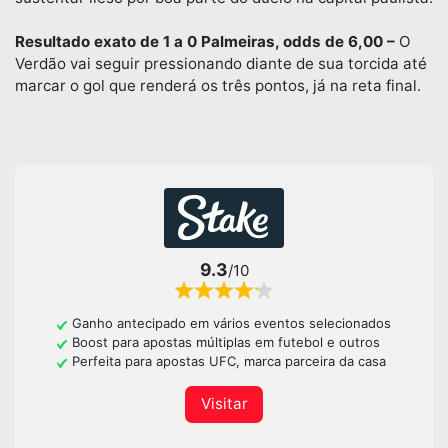
Resultado exato de 1 a 0 Palmeiras, odds de 6,00 –
O
Verdão vai seguir pressionando diante de sua torcida até
marcar o gol que renderá os três pontos, já na reta final.
9.3
/10
Ganho antecipado em vários eventos selecionados
Boost para apostas múltiplas em futebol e outros
Perfeita para apostas UFC, marca parceira da casa
Visitar