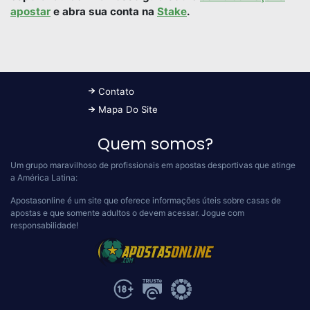
apostar
e abra sua conta na
Stake
.
Contato
Mapa Do Site
Quem somos?
Um grupo maravilhoso de profissionais em apostas desportivas que atinge
a América Latina:
Apostasonline é um site que oferece informações úteis sobre casas de
apostas e que somente adultos o devem acessar.
Jogue com
responsabilidade!