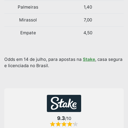
Palmeiras
1,40
Mirassol
7,00
Empate
4,50
Odds em 14 de julho, para apostas na
Stake
, casa segura
e licenciada no Brasil.
9.3
/10