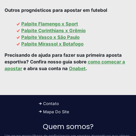
Outros prognósticos para apostar em futebol
Palpite Flamengo x Sport
Palpite Corinthians x Grêmio
Palpite Vasco x São Paulo
Palpite Mirassol x Botafogo
Precisando de ajuda para fazer sua primeira aposta
esportiva? Confira nosso guia sobre
como começar a
apostar
e abra sua conta na
Onabet
.
Contato
Mapa Do Site
Quem somos?
Um grupo maravilhoso de profissionais em apostas desportivas que atinge