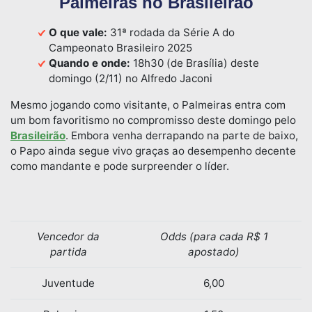
Palmeiras no Brasileirão
O que vale:
31ª rodada da Série A do
Campeonato Brasileiro 2025
Quando e onde:
18h30
(de Brasília)
deste
domingo (2/11) no Alfredo Jaconi
Mesmo jogando como visitante, o Palmeiras entra com
um bom favoritismo no compromisso deste domingo pelo
Brasileirão
. Embora venha derrapando na parte de baixo,
o Papo ainda segue vivo graças ao desempenho decente
como mandante e pode surpreender o líder.
Vencedor da
Odds (para cada R$ 1
partida
apostado)
Juventude
6,00