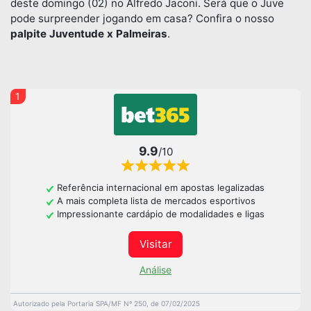
deste domingo (02) no Alfredo Jaconi. Será que o Juve
pode surpreender jogando em casa? Confira o nosso
palpite Juventude x Palmeiras
.
1
9.9
/10
Referência internacional em apostas legalizadas
A mais completa lista de mercados esportivos
Impressionante cardápio de modalidades e ligas
Visitar
Análise
Autorizado pela Portaria SPA/MF Nº 250, de 07/02/2025