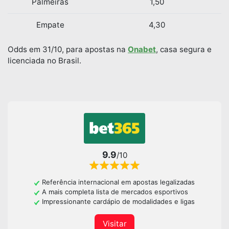
Palmeiras
1,50
Empate
4,30
Odds em 31/10, para apostas na
Onabet
, casa segura e
licenciada no Brasil.
9.9
/10
Referência internacional em apostas legalizadas
A mais completa lista de mercados esportivos
Impressionante cardápio de modalidades e ligas
Visitar