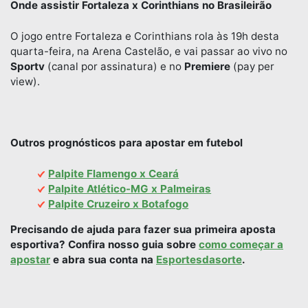
Onde assistir Fortaleza x Corinthians no Brasileirão
O jogo entre Fortaleza e Corinthians rola às 19h desta
quarta-feira, na Arena Castelão, e vai passar ao vivo no
Sportv
(canal por assinatura) e no
Premiere
(pay per
view).
Outros prognósticos para apostar em futebol
Palpite Flamengo x Ceará
Palpite Atlético-MG x Palmeiras
Palpite Cruzeiro x Botafogo
Precisando de ajuda para fazer sua primeira aposta
esportiva? Confira nosso guia sobre
como começar a
apostar
e abra sua conta na
Esportesdasorte
.