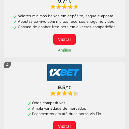
9.7
/10
Valores mínimos baixos em depósito, saque e aposta
Apostas ao vivo com muitos recursos e jogo no vídeo
Chance de ganhar free bets em diversas competições
Visitar
Análise
4
9.5
/10
Odds competitivas
Ampla variedade de mercados
Pagamentos em até duas horas via Pix
Visitar