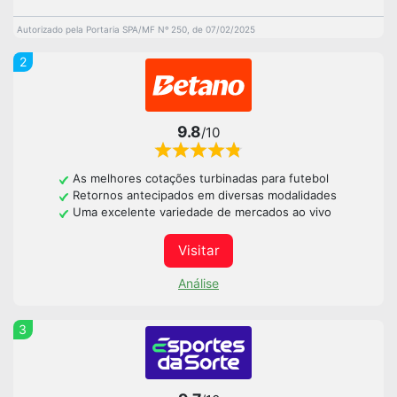
Autorizado pela Portaria SPA/MF Nº 250, de 07/02/2025
2
9.8
/10
As melhores cotações turbinadas para futebol
Retornos antecipados em diversas modalidades
Uma excelente variedade de mercados ao vivo
Visitar
Análise
3