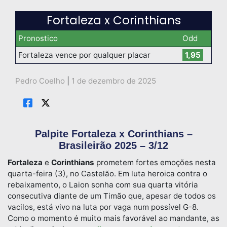
Fortaleza x Corinthians
Pronostico
Odd
Fortaleza vence por qualquer placar
1,95
Pedro Coelho
|
1 de dezembro de 2025
Palpite Fortaleza x Corinthians –
Brasileirão 2025 – 3/12
Fortaleza
e
Corinthians
prometem fortes emoções nesta
quarta-feira (3), no Castelão. Em luta heroica contra o
rebaixamento, o Laion sonha com sua quarta vitória
consecutiva diante de um Timão que, apesar de todos os
vacilos, está vivo na luta por vaga num possível G-8.
Como o momento é muito mais favorável ao mandante, as