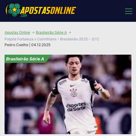
Apostas Online
Brasileirão Série A
Palpite Fortaleza x Corinthians – Brasileirão 2025 – 3/12
Pedro Coelho | 04.12.2025
Brasileirão Série A