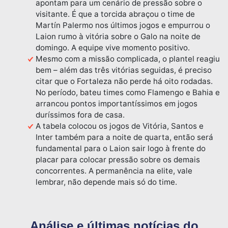
apontam para um cenário de pressão sobre o
visitante. É que a torcida abraçou o time de
Martín Palermo nos últimos jogos e empurrou o
Laion rumo à vitória sobre o Galo na noite de
domingo. A equipe vive momento positivo.
Mesmo com a missão complicada, o plantel reagiu
bem – além das três vitórias seguidas, é preciso
citar que o Fortaleza não perde há oito rodadas.
No período, bateu times como Flamengo e Bahia e
arrancou pontos importantíssimos em jogos
duríssimos fora de casa.
A tabela colocou os jogos de Vitória, Santos e
Inter também para a noite de quarta, então será
fundamental para o Laion sair logo à frente do
placar para colocar pressão sobre os demais
concorrentes. A permanência na elite, vale
lembrar, não depende mais só do time.
Análise e últimas notícias do