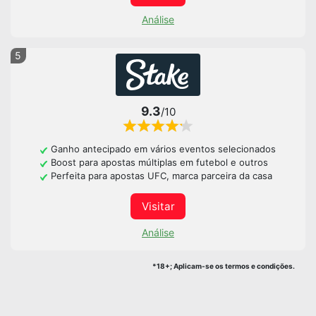
Análise
5
9.3
/10
Ganho antecipado em vários eventos selecionados
Boost para apostas múltiplas em futebol e outros
Perfeita para apostas UFC, marca parceira da casa
Visitar
Análise
*18+; Aplicam-se os termos e condições.