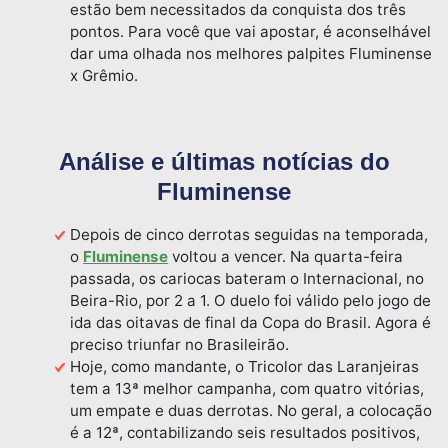
estão bem necessitados da conquista dos três
pontos.
Para você que vai apostar, é aconselhável
dar uma olhada nos melhores palpites Fluminense
x Grêmio.
Análise e últimas notícias do
Fluminense
Depois de cinco derrotas seguidas na temporada,
o
Fluminense
voltou a vencer. Na quarta-feira
passada, os cariocas bateram o Internacional, no
Beira-Rio, por 2 a 1. O duelo foi válido pelo jogo de
ida das oitavas de final da Copa do Brasil. Agora é
preciso triunfar no Brasileirão.
Hoje, como mandante, o Tricolor das Laranjeiras
tem a 13ª melhor campanha, com quatro vitórias,
um empate e duas derrotas. No geral, a colocação
é a 12ª, contabilizando seis resultados positivos,