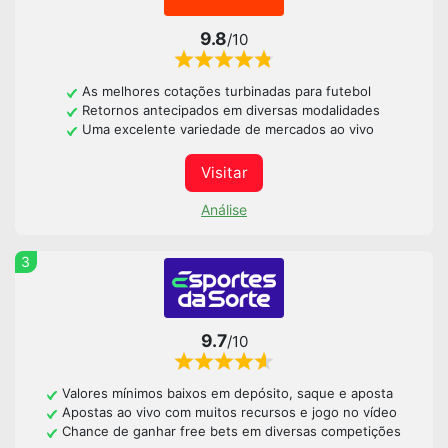
9.8
/10
As melhores cotações turbinadas para futebol
Retornos antecipados em diversas modalidades
Uma excelente variedade de mercados ao vivo
Visitar
Análise
3
9.7
/10
Valores mínimos baixos em depósito, saque e aposta
Apostas ao vivo com muitos recursos e jogo no vídeo
Chance de ganhar free bets em diversas competições