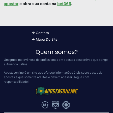
apostar
e abra sua conta na
bet365
.
Contato
Mapa Do Site
Quem somos?
Um grupo maravilhoso de profissionais em apostas desportivas que atinge
a América Latina:
Apostasonline é um site que oferece informações úteis sobre casas de
apostas e que somente adultos o devem acessar.
Jogue com
responsabilidade!