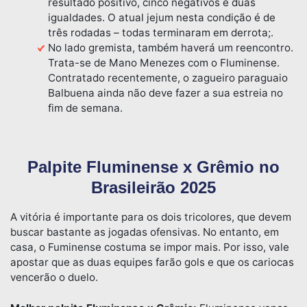
resultado positivo, cinco negativos e duas
igualdades. O atual jejum nesta condição é de
três rodadas – todas terminaram em derrota;.
No lado gremista, também haverá um reencontro.
Trata-se de Mano Menezes com o Fluminense.
Contratado recentemente, o zagueiro paraguaio
Balbuena ainda não deve fazer a sua estreia no
fim de semana.
Palpite Fluminense x Grêmio no
Brasileirão 2025
A vitória é importante para os dois tricolores, que devem
buscar bastante as jogadas ofensivas. No entanto, em
casa, o Fuminense costuma se impor mais. Por isso, vale
apostar que as duas equipes farão gols e que os cariocas
vencerão o duelo.