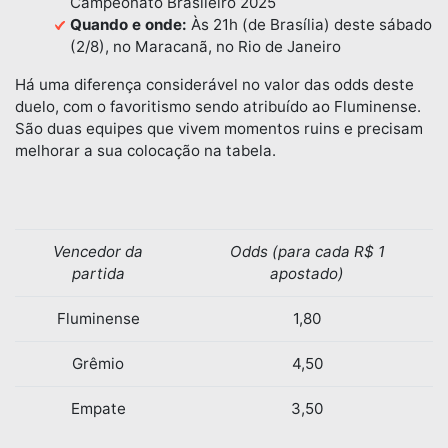
Campeonato Brasileiro 2025
Quando e onde:
Às 21h (de Brasília) deste sábado
(2/8), no Maracanã, no Rio de Janeiro
Há uma diferença considerável no valor das odds deste
duelo, com o favoritismo sendo atribuído ao Fluminense.
São duas equipes que vivem momentos ruins e precisam
melhorar a sua colocação na tabela.
Vencedor da
Odds (para cada R$ 1
partida
apostado)
Fluminense
1,80
Grêmio
4,50
Empate
3,50