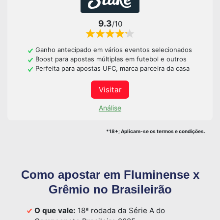
9.3
/10
Ganho antecipado em vários eventos selecionados
Boost para apostas múltiplas em futebol e outros
Perfeita para apostas UFC, marca parceira da casa
Visitar
Análise
*18+; Aplicam-se os termos e condições.
Como apostar em
Fluminense x
Grêmio no Brasileirão
O que vale:
18ª rodada da Série A do