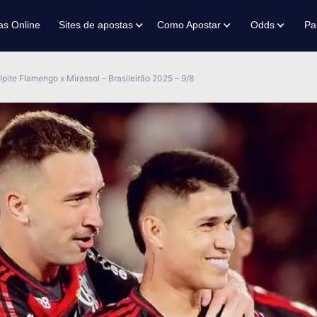
as Online
Sites de apostas
Como Apostar
Odds
Pa
lpite Flamengo x Mirassol – Brasileirão 2025 – 9/8