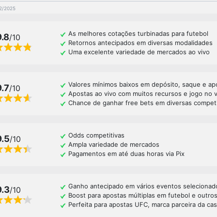
02/2025
As melhores cotações turbinadas para futebol
9.8
/10
Retornos antecipados em diversas modalidades
Uma excelente variedade de mercados ao vivo
Valores mínimos baixos em depósito, saque e ap
9.7
/10
Apostas ao vivo com muitos recursos e jogo no 
Chance de ganhar free bets em diversas compet
Odds competitivas
9.5
/10
Ampla variedade de mercados
Pagamentos em até duas horas via Pix
Ganho antecipado em vários eventos selecionad
9.3
/10
Boost para apostas múltiplas em futebol e outro
Perfeita para apostas UFC, marca parceira da ca