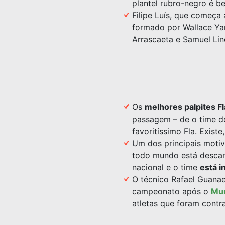
plantel rubro-negro é b
Filipe Luís, que começa
formado por Wallace Yan
Arrascaeta e Samuel Lin
Os
melhores palpites F
passagem – de o time do
favoritíssimo Fla. Exist
Um dos principais motivo
todo mundo está descans
nacional e o time
está i
O técnico Rafael Guana
campeonato após o
Mun
atletas que foram contr