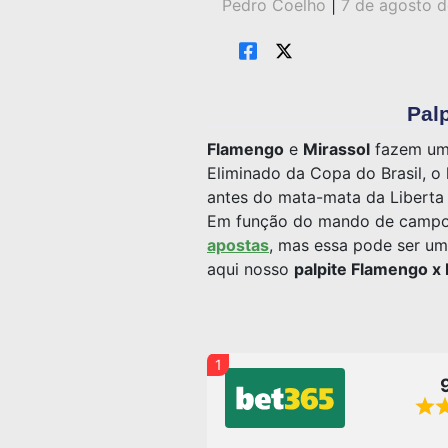
Pedro Coelho
|
7 de agosto 
Palp
Flamengo
e
Mirassol
fazem um d
Eliminado da Copa do Brasil, o 
antes do mata-mata da Liberta
Em função do mando de campo e
apostas
, mas essa pode ser um
aqui nosso
palpite Flamengo x 
1