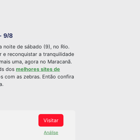
– 9/8
 noite de sábado (9), no Rio.
r e reconquistar a tranquilidade
 mais uma, agora no Maracanã.
dds dos
melhores sites de
s com as zebras. Então confira
a.
Visitar
Análise