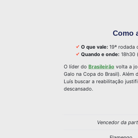
Como 
O que vale:
19ª rodada 
Quando e onde:
18h30 (
O líder do
Brasileirão
volta a j
Galo na Copa do Brasil). Além d
Luís buscar a reabilitação just
descansado.
Vencedor da part
Flamengo