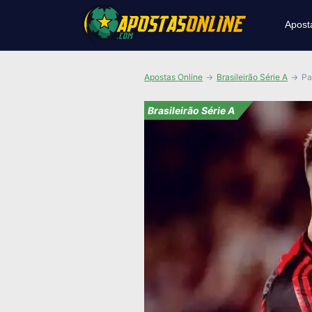
Apost
Apostas Online
Brasileirão Série A
Pa
Brasileirão Série A