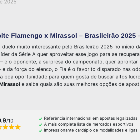
de 2025
ite Flamengo x Mirassol – Brasileirão 2025 
uelo muito interessante pelo Brasileirão 2025 no início da
líder da Série A quer aproveitar esse jogo para se recupera
 – e o oponente, a surpresa do campeonato, quer aprontar
 da força do elenco, o Fla é o favorito disparado nas o
a boa oportunidade para quem gosta de buscar altos lucro
Mirassol
e saiba quais são suas melhores opções de apost
Referência internacional em apostas legalizadas
9.9
/10
A mais completa lista de mercados esportivos
Impressionante cardápio de modalidades e ligas