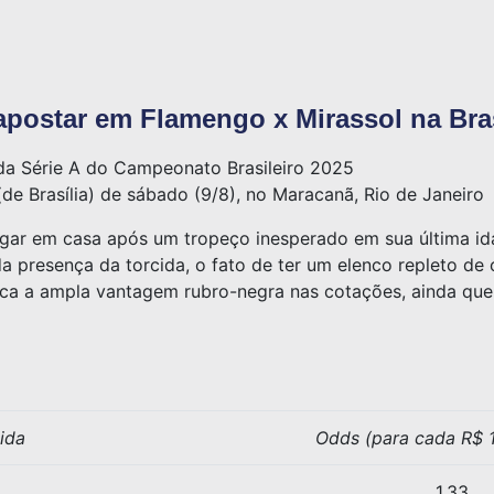
apostar em
Flamengo x Mirassol na Bras
da Série A do Campeonato Brasileiro 2025
de Brasília) de sábado (9/8), no Maracanã, Rio de Janeiro
ogar em casa após um tropeço inesperado em sua última id
a presença da torcida, o fato de ter um elenco repleto de 
ifica a ampla vantagem rubro-negra nas cotações, ainda que
ida
Odds (para cada R$ 
1,33