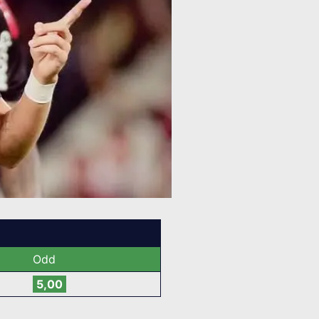
Odd
5,00