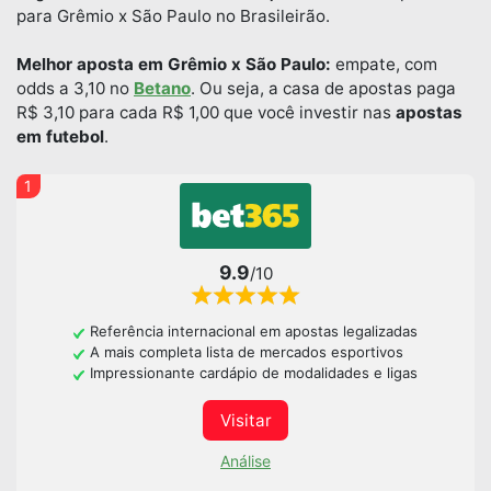
para Grêmio x São Paulo no Brasileirão.
Melhor aposta em Grêmio x São Paulo
:
empate, com
odds a 3,10 no
Betano
. Ou seja, a casa de apostas paga
R$ 3,10 para cada R$ 1,00 que você investir nas
apostas
em futebol
.
1
9.9
/10
Referência internacional em apostas legalizadas
A mais completa lista de mercados esportivos
Impressionante cardápio de modalidades e ligas
Visitar
Análise