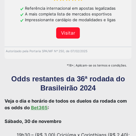
Referência internacional em apostas legalizadas
A mais completa lista de mercados esportivos
Impressionante cardápio de modalidades e ligas
Visitar
Autorizado pela Portaria SPA/MF Nº 250, de 07/02/2025
*18+; Aplicam-se os termos e condições.
Odds restantes da 36ª rodada do
Brasileirão 2024
Veja o dia e horário de todos os duelos da rodada com
os odds do
Bet365
:
Sábado, 30 de novembro
19h30 – (R$ 3,00) Criciúma x Corinthians (R$ 2,40);