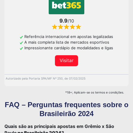
9.9
/10
Referência internacional em apostas legalizadas
A mais completa lista de mercados esportivos
Impressionante cardápio de modalidades e ligas
Visitar
Autorizado pela Portaria SPA/MF Nº 250, de 07/02/2025
*18+; Aplicam-se os termos e condições.
FAQ – Perguntas frequentes sobre o
Brasileirão 2024
Quais são as principais apostas em Grêmio x São
Paulo
no Brasileirão 2024
?