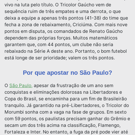
vivo na luta pelo título. O Tricolor Gaúcho vem de
sequência ruim de três empates e uma derrota, o que
deixa a equipe a apenas três pontos (41-38) do time que
fecha a zona de rebaixamento, Criciúma. Com mais nove
pontos em disputa, os comandados de Renato Gaúcho
dependem das próprias forças. Muitos matemáticos
garantem que, com 44 pontos, um clube não seria
rebaixado na Série A deste ano. Portanto, o bom futebol
está longe de ser prioridade; valem os três pontos.
Por que apostar no São Paulo?
O
São Paulo,
apesar da frustração de um ano sem
conquistas e eliminações dolorosas na Libertadores e
Copa do Brasil, se encaminha para um fim de Brasileirão
tranquilo. Já garantido na pré-Libertadores, o Tricolor do
Morumbi sonha com a vaga na fase de grupos. Em sexto
com 59 pontos, os paulistas precisam ganhar do Grêmio e
secam um dos três acima na classificação, Flamengo,
Fortaleza e Inter. No entanto, a fuga da pré pode vier até