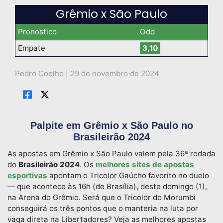
Grêmio x São Paulo
Pronostico
Odd
Empate
3,10
Pedro Coelho
|
29 de novembro de 2024
Palpite em Grêmio x São Paulo no
Brasileirão 2024
As apostas em Grêmio x São Paulo valem pela 36ª rodada
do
Brasileirão 2024
. Os
melhores sites de apostas
esportivas
apontam o Tricolor Gaúcho favorito no duelo
— que acontece às 16h (de Brasília), deste domingo (1),
na Arena do Grêmio. Será que o Tricolor do Morumbi
conseguirá os três pontos que o manteria na luta por
vaga direta na Libertadores? Veja as melhores apostas