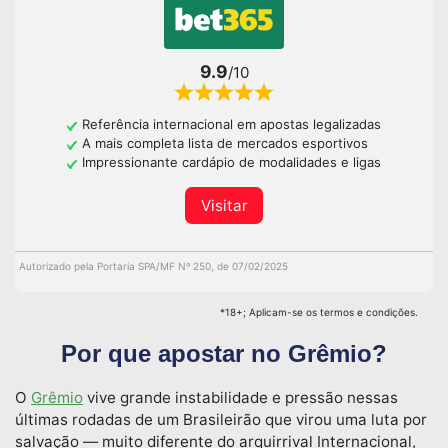
9.9
/10
Referência internacional em apostas legalizadas
A mais completa lista de mercados esportivos
Impressionante cardápio de modalidades e ligas
Visitar
Autorizado pela Portaria SPA/MF Nº 250, de 07/02/2025
*18+; Aplicam-se os termos e condições.
Por que apostar no Grêmio?
O
Grêmio
vive grande instabilidade e pressão nessas
últimas rodadas de um Brasileirão que virou uma luta por
salvação — muito diferente do arquirrival Internacional,