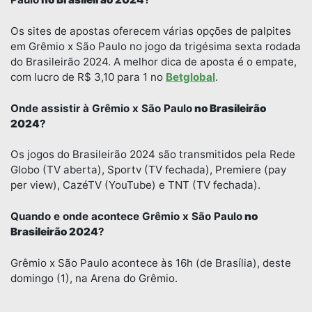
Os sites de apostas oferecem várias opções de palpites
em Grêmio x São Paulo no jogo da trigésima sexta rodada
do Brasileirão 2024. A melhor dica de aposta é o empate,
com lucro de R$ 3,10 para 1 n
o
Betglobal
.
Onde assistir à Grêmio x São Paulo
no Brasileirão
2024
?
Os jogos do Brasileirão 2024 são transmitidos pela Rede
Globo (TV aberta), Sportv (TV fechada), Premiere (pay
per view), CazéTV (YouTube) e TNT (TV fechada).
Quando e onde acontece Grêmio x São Paulo
no
Brasileirão 2024
?
Grêmio x São Paulo acontece às 16h (de Brasília), deste
domingo (1), na Arena do Grêmio.