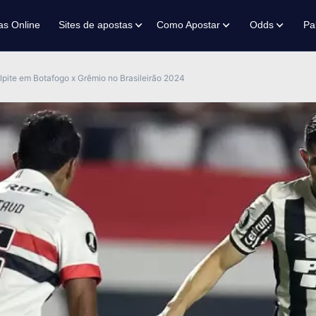
as Online
Sites de apostas
Como Apostar
Odds
Pa
lpite em Botafogo x Grêmio no Brasileirão 2024