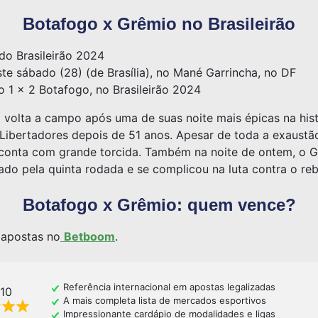
Botafogo x Grêmio no Brasileirão
do Brasileirão 2024
te sábado (28) (de Brasília), no Mané Garrincha, no DF
 1 x 2 Botafogo, no Brasileirão 2024
o volta a campo após uma de suas noite mais épicas na his
 Libertadores depois de 51 anos. Apesar de toda a exaustã
conta com grande torcida. Também na noite de ontem, o Gr
do pela quinta rodada e se complicou na luta contra o r
Botafogo x Grêmio: quem vence?
 apostas no
Betboom
.
Referência internacional em apostas legalizadas
/10
A mais completa lista de mercados esportivos
Impressionante cardápio de modalidades e ligas