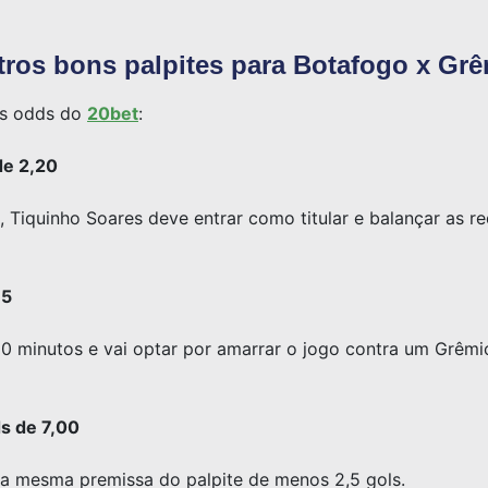
ros bons palpites para Botafogo x Gr
os odds do
20bet
:
de 2,20
 Tiquinho Soares deve entrar como titular e balançar as 
75
0 minutos e vai optar por amarrar o jogo contra um Grêmi
s de 7,00
a mesma premissa do palpite de menos 2,5 gols.