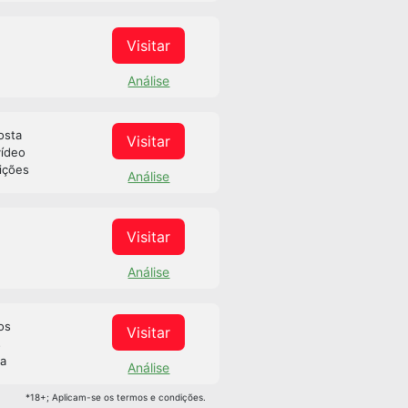
Visitar
Análise
osta
Visitar
vídeo
ições
Análise
Visitar
Análise
os
Visitar
s
sa
Análise
*18+; Aplicam-se os termos e condições.