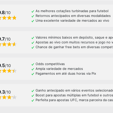
As melhores cotações turbinadas para futebol
9.8
/10
Retornos antecipados em diversas modalidades
Uma excelente variedade de mercados ao vivo
Valores mínimos baixos em depósito, saque e ap
9.7
/10
Apostas ao vivo com muitos recursos e jogo no 
Chance de ganhar free bets em diversas compet
Odds competitivas
9.5
/10
Ampla variedade de mercados
Pagamentos em até duas horas via Pix
Ganho antecipado em vários eventos selecionad
9.3
/10
Boost para apostas múltiplas em futebol e outro
Perfeita para apostas UFC, marca parceira da ca