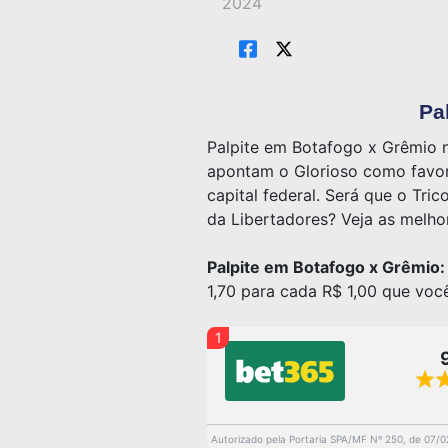
2024
Pa
Palpite em Botafogo x Grêmio 
apontam o Glorioso como favori
capital federal. Será que o Tric
da Libertadores? Veja as melho
Palpite em Botafogo x Grêmio:
1,70 para cada R$ 1,00 que você
1
Autorizado pela Portaria SPA/MF Nº 250, de 07/