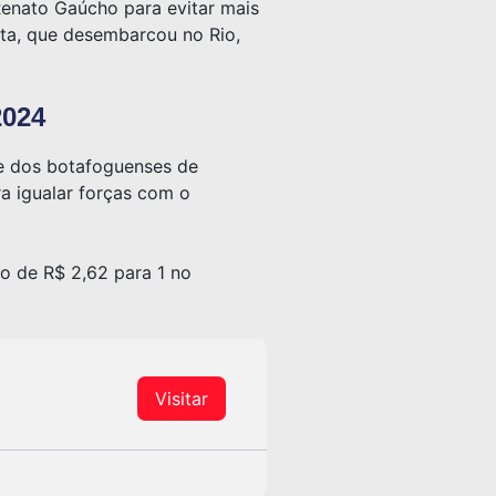
Renato Gaúcho para evitar mais
ota, que desembarcou no Rio,
2024
te dos botafoguenses de
a igualar forças com o
o de R$ 2,62 para 1 no
Visitar