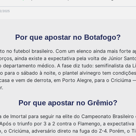
02/2025
Por que apostar no Botafogo?
 no futebol brasileiro. Com um elenco ainda mais forte a
rços, ainda existe a expectativa pela volta de Júnior Santos
departamento médico. A fase diz tudo: semifinalista da Lib
para o sábado à noite, o plantel alvinegro tem condições
 casa e vem de derrota, em Porto Alegre, para o Criciúma
r.
Por que apostar no Grêmio?
 de Imortal para seguir na elite do Campeonato Brasileiro e
Após o triunfo por 3 a 2 contra o Flamengo, a expectativa 
 o Criciúma, adversário direto na fuga do Z-4. Porém, o T