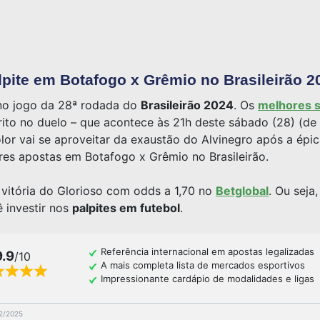
lpite em Botafogo x Grêmio no Brasileirão 2
no jogo da 28ª rodada do
Brasileirão 2024
. Os
melhores s
to no duelo – que acontece às 21h deste sábado (28) (de B
olor vai se aproveitar da exaustão do Alvinegro após a épic
res apostas em Botafogo x Grêmio no Brasileirão.
vitória do Glorioso com odds a 1,70 no
Betglobal
. Ou seja
 investir nos
palpites em futebol
.
Referência internacional em apostas legalizadas
9.9
/10
A mais completa lista de mercados esportivos
Impressionante cardápio de modalidades e ligas
02/2025