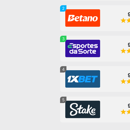
2
3
4
5