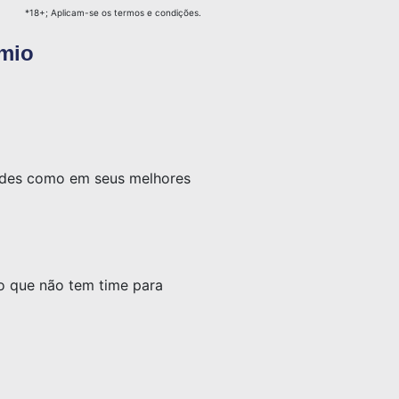
*18+; Aplicam-se os termos e condições.
êmio
redes como em seus melhores
o que não tem time para