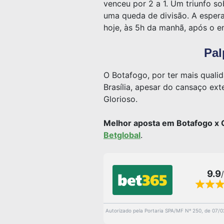
venceu por 2 a 1. Um triunfo s
uma queda de divisão. A espera
hoje, às 5h da manhã, após o e
Pal
O Botafogo, por ter mais qual
Brasília, apesar do cansaço ex
Glorioso.
Melhor aposta em Botafogo x 
Betglobal
.
9.9
Autorizado pela Portaria SPA/MF Nº 250, de 07/