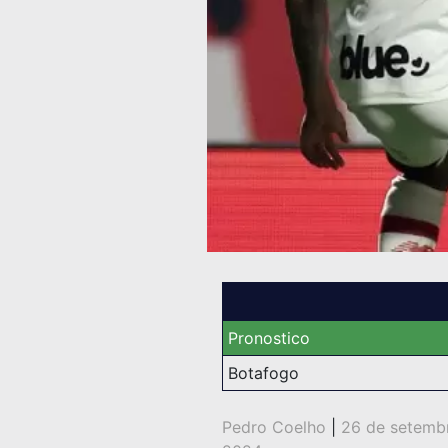
Pronostico
Botafogo
Pedro Coelho
|
26 de setemb