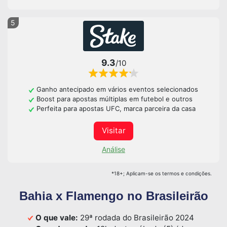
5
9.3
/10
Ganho antecipado em vários eventos selecionados
Boost para apostas múltiplas em futebol e outros
Perfeita para apostas UFC, marca parceira da casa
Visitar
Análise
*18+; Aplicam-se os termos e condições.
Bahia x Flamengo no Brasileirão
O que vale:
29ª rodada do Brasileirão 2024