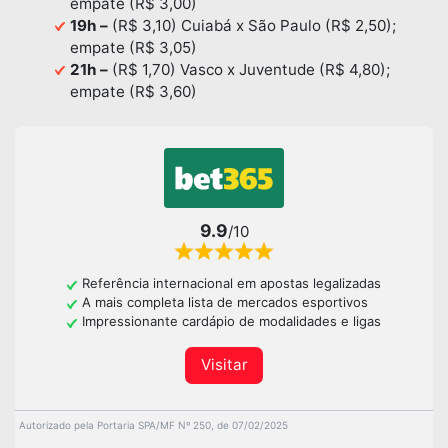
empate (R$ 3,00)
19h –
(R$ 3,10) Cuiabá x São Paulo (R$ 2,50);
empate (R$ 3,05)
21h –
(R$ 1,70) Vasco x Juventude (R$ 4,80);
empate (R$ 3,60)
9.9
/10
Referência internacional em apostas legalizadas
A mais completa lista de mercados esportivos
Impressionante cardápio de modalidades e ligas
Visitar
Autorizado pela Portaria SPA/MF Nº 250, de 07/02/2025