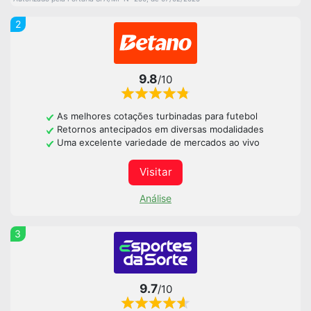
2
9.8
/10
As melhores cotações turbinadas para futebol
Retornos antecipados em diversas modalidades
Uma excelente variedade de mercados ao vivo
Visitar
Análise
3
9.7
/10