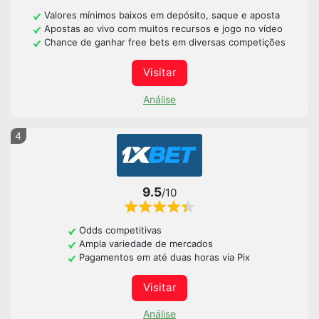
Valores mínimos baixos em depósito, saque e aposta
Apostas ao vivo com muitos recursos e jogo no vídeo
Chance de ganhar free bets em diversas competições
Visitar
Análise
4
9.5
/10
Odds competitivas
Ampla variedade de mercados
Pagamentos em até duas horas via Pix
Visitar
Análise