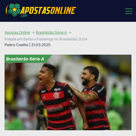
Apostas Online
Brasileirão Série A
Palpite em Bahia x Flamengo no Brasileirão 2024
Pedro Coelho | 21.03.2025
Brasileirão Série A