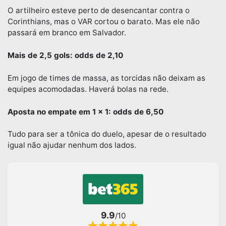
O artilheiro esteve perto de desencantar contra o
Corinthians, mas o VAR cortou o barato. Mas ele não
passará em branco em Salvador.
Mais de 2,5 gols: odds de 2,10
Em jogo de times de massa, as torcidas não deixam as
equipes acomodadas. Haverá bolas na rede.
Aposta no empate em 1 x 1: odds de 6,50
Tudo para ser a tônica do duelo, apesar de o resultado
igual não ajudar nenhum dos lados.
9.9
/10