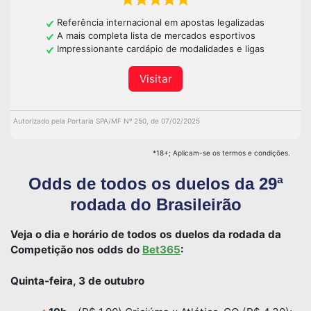
Referência internacional em apostas legalizadas
A mais completa lista de mercados esportivos
Impressionante cardápio de modalidades e ligas
Visitar
Autorizado pela Portaria SPA/MF Nº 250, de 07/02/2025
*18+; Aplicam-se os termos e condições.
Odds de todos os duelos da 29ª
rodada do Brasileirão
Veja o dia e horário de todos os duelos da rodada da
Competição nos odds do
Bet365
:
Quinta-feira, 3 de outubro