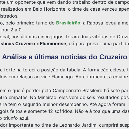
ente um oponente que vem dando trabalho dentro de campo 
 realizados em Belo Horizonte, o time da casa venceu ape
strados.
o, pelo primeiro turno do
Brasileirão
, a Raposa levou a me
 por 2 a 0.
cal, nos últimos cinco jogos, foram duas vitórias do Cruze
sticos Cruzeiro x Fluminense
, dá para prever uma partid
Análise e últimas notícias do Cruzeiro
e forte na terceira posição da tabela. A formação celeste
 dois em relação ao vice Flamengo. Anteriormente, a equipe
em o que é perder pelo Campeonato Brasileiro há sete parti
atro empates. No Mineirão, eles vêm de seis resultados po
eira tem o segundo melhor desempenho. Até agora foram 12
a gols feitos e somente 12 sofridos. Não é à toa que uma d
o triunfo azul.
ador importante no time de Leonardo Jardim, cumprirá sus