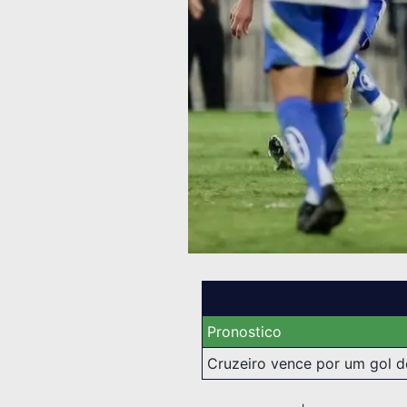
Pronostico
Cruzeiro vence por um gol 