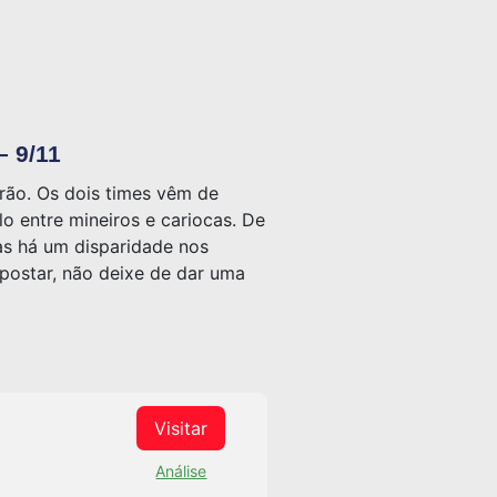
– 9/11
rão. Os dois times vêm de
o entre mineiros e cariocas. De
mas há um disparidade nos
 apostar, não deixe de dar uma
Visitar
Análise