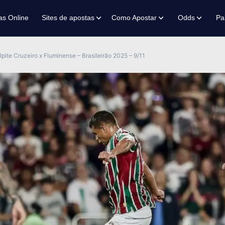
as Online
Sites de apostas
Como Apostar
Odds
Pa
lpite Cruzeiro x Fluminense – Brasileirão 2025 – 9/11