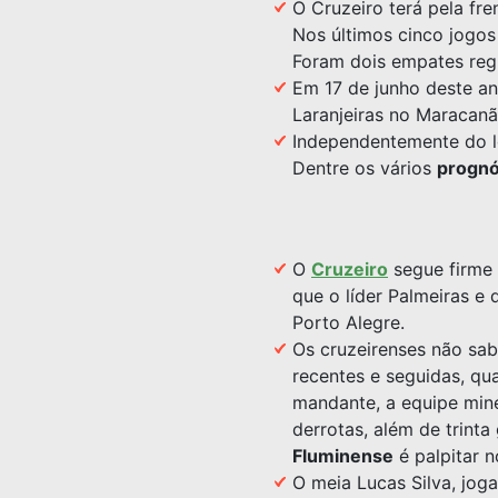
O Cruzeiro terá pela fr
Nos últimos cinco jogos
Foram dois empates regi
Em 17 de junho deste an
Laranjeiras no Maracanã
Independentemente do lo
Dentre os vários
prognó
O
Cruzeiro
segue firme 
que o líder Palmeiras e
Porto Alegre.
Os cruzeirenses não sab
recentes e seguidas, qu
mandante, a equipe min
derrotas, além de trint
Fluminense
é palpitar n
O meia Lucas Silva, jog