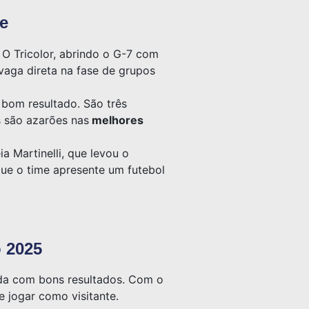
se
 O Tricolor, abrindo o G-7 com
vaga direta na fase de grupos
 bom resultado. São três
s são azarões nas
melhores
a Martinelli, que levou o
ue o time apresente um futebol
o 2025
ada com bons resultados. Com o
e jogar como visitante.