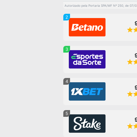
Autorizado pela Portaria SPA/MF Nº 250, de 07/
2
3
4
5