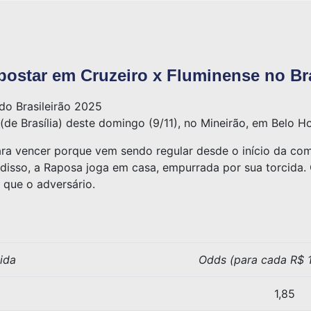
ostar em Cruzeiro x Fluminense
no Br
do Brasileirão 2025
(de Brasília) deste domingo (9/11), no Mineirão, em Belo H
ara vencer porque vem sendo regular desde o início da co
isso, a Raposa joga em casa, empurrada por sua torcida. 
 que o adversário.
ida
Odds (para cada R$ 
1,85