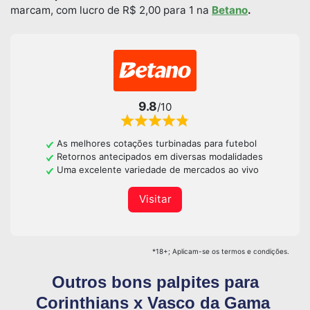
marcam, com lucro de R$ 2,00 para 1 na
Betano
.
9.8
/10
As melhores cotações turbinadas para futebol
Retornos antecipados em diversas modalidades
Uma excelente variedade de mercados ao vivo
Visitar
*18+; Aplicam-se os termos e condições.
Outros bons palpites para
Corinthians x Vasco da Gama