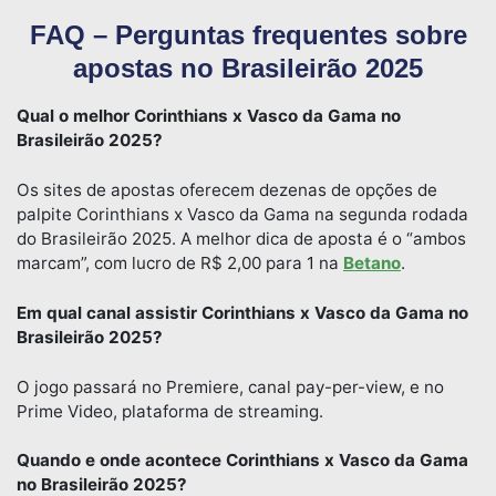
FAQ – Perguntas frequentes sobre
apostas no Brasileirão 2025
Qual o melhor Corinthians x Vasco da Gama no
Brasileirão 2025?
Os sites de apostas oferecem dezenas de opções de
palpite Corinthians x Vasco da Gama na segunda rodada
do Brasileirão 2025. A melhor dica de aposta é o “ambos
marcam”, com lucro de R$ 2,00 para 1 na
Betano
.
Em qual canal assistir Corinthians x Vasco da Gama no
Brasileirão 2025?
O jogo passará no Premiere, canal pay-per-view, e no
Prime Video, plataforma de streaming.
Quando e onde acontece Corinthians x Vasco da Gama
no Brasileirão 2025?