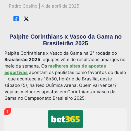
Pedro Coelho
|
4 de abril de 2025
Palpite Corinthians x Vasco da Gama no
Brasileirão 2025
Palpite Corinthians x Vasco da Gama na 2ª rodada do
Brasileirão 2025
: equipes vêm de resultados amargos no
meio da semana. Os
melhores sites de apostas
esportivas
apontam os paulistas como favoritos do duelo
– que acontece às 18h30, horário de Brasília, deste
sábado (5), na Neo Química Arena. Quem vai vencer?
Veja as melhores apostas em Corinthians x Vasco da
Gama no Campeonato Brasileiro 2025.
1