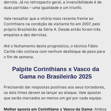
derrota. Já no retrospecto geral, a invencibilidade é de
duas partidas – uma igualdade e um triunfo.
Vale ressaltar que a vitória mais recente frente ao
Corinthians na condição de visitante foi em 2007, pelo
próprio Brasileirão da Série A. Desde então foram três
empates e dez derrotas.
Até o fechamento deste prognóstico, o técnico Fábio
Carille não contava com nenhum desfalque de peso para
o fim de semana.
Palpite Corinthians x Vasco da
Gama no Brasileirão 2025
Precisando dar respostas positivas aos seus torcedores,
os dois times devem se lançar ao ataque. Vale apostar
que serão marcados ao menos um gol por cada equipe.
Melhor aposta em Corinthians x Vasco da Gama:
Ambos