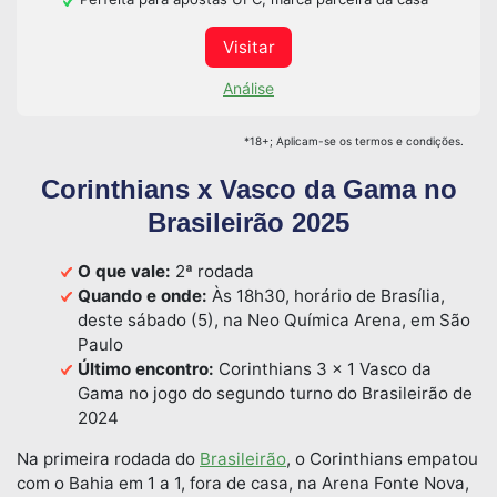
Visitar
Análise
*18+; Aplicam-se os termos e condições.
Corinthians x Vasco da Gama no
Brasileirão 2025
O que vale:
2ª rodada
Quando e onde:
Às 18h30, horário de Brasília,
deste sábado (5), na Neo Química Arena, em São
Paulo
Último encontro:
Corinthians 3 x 1 Vasco da
Gama no jogo do segundo turno do Brasileirão de
2024
Na primeira rodada do
Brasileirão
, o Corinthians empatou
com o Bahia em 1 a 1, fora de casa, na Arena Fonte Nova,