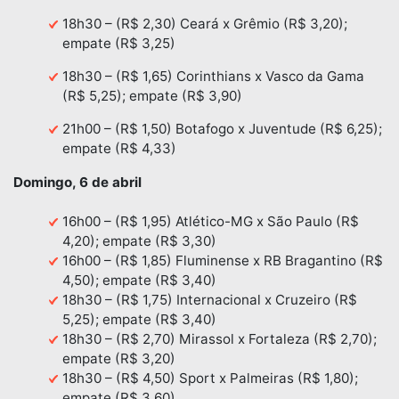
18h30 – (R$ 2,30) Ceará x Grêmio (R$ 3,20);
empate (R$ 3,25)
18h30 – (R$ 1,65) Corinthians x Vasco da Gama
(R$ 5,25); empate (R$ 3,90)
21h00 – (R$ 1,50) Botafogo x Juventude (R$ 6,25);
empate (R$ 4,33)
Domingo, 6 de abril
16h00 – (R$ 1,95) Atlético-MG x São Paulo (R$
4,20); empate (R$ 3,30)
16h00 – (R$ 1,85) Fluminense x RB Bragantino (R$
4,50); empate (R$ 3,40)
18h30 – (R$ 1,75) Internacional x Cruzeiro (R$
5,25); empate (R$ 3,40)
18h30 – (R$ 2,70) Mirassol x Fortaleza (R$ 2,70);
empate (R$ 3,20)
18h30 – (R$ 4,50) Sport x Palmeiras (R$ 1,80);
empate (R$ 3,60)