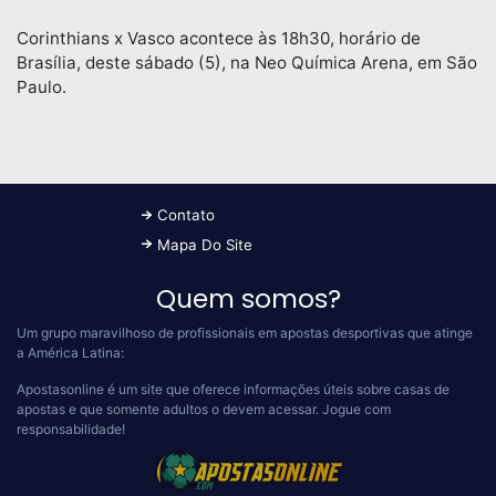
Corinthians x Vasco acontece às 18h30, horário de
Brasília, deste sábado (5), na Neo Química Arena, em São
Paulo.
Contato
Mapa Do Site
Quem somos?
Um grupo maravilhoso de profissionais em apostas desportivas que atinge
a América Latina:
Apostasonline é um site que oferece informações úteis sobre casas de
apostas e que somente adultos o devem acessar.
Jogue com
responsabilidade!