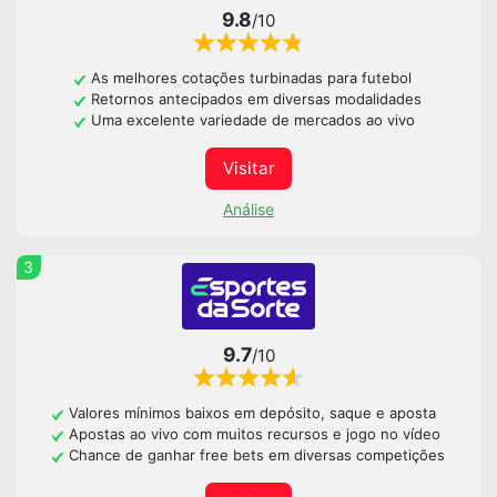
9.8
/10
As melhores cotações turbinadas para futebol
Retornos antecipados em diversas modalidades
Uma excelente variedade de mercados ao vivo
Visitar
Análise
3
9.7
/10
Valores mínimos baixos em depósito, saque e aposta
Apostas ao vivo com muitos recursos e jogo no vídeo
Chance de ganhar free bets em diversas competições