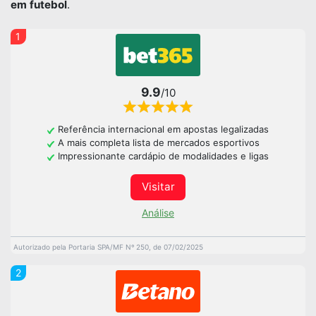
em futebol
.
1
9.9
/10
Referência internacional em apostas legalizadas
A mais completa lista de mercados esportivos
Impressionante cardápio de modalidades e ligas
Visitar
Análise
Autorizado pela Portaria SPA/MF Nº 250, de 07/02/2025
2