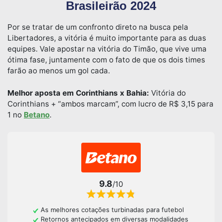
Brasileirão 2024
Por se tratar de um confronto direto na busca pela
Libertadores, a vitória é muito importante para as duas
equipes. Vale apostar na vitória do Timão, que vive uma
ótima fase, juntamente com o fato de que os dois times
farão ao menos um gol cada.
Melhor aposta em Corinthians x Bahia:
Vitória do
Corinthians + “ambos marcam”, com lucro de R$ 3,15 para
1 no
Betano
.
9.8
/10
As melhores cotações turbinadas para futebol
Retornos antecipados em diversas modalidades