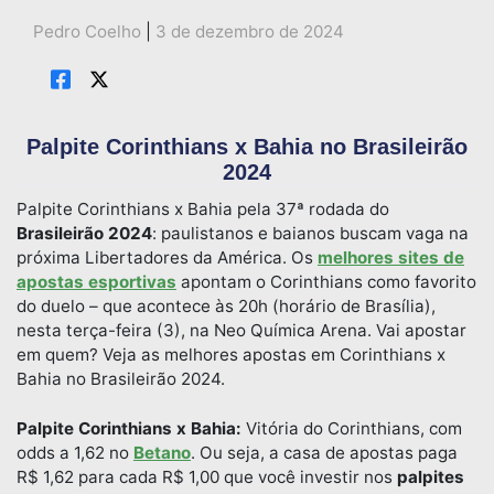
Pedro Coelho
|
3 de dezembro de 2024
Palpite Corinthians x Bahia no Brasileirão
2024
Palpite Corinthians x Bahia pela 37ª rodada do
Brasileirão 2024
: paulistanos e baianos buscam vaga na
próxima Libertadores da América. Os
melhores sites de
apostas esportivas
apontam o Corinthians como favorito
do duelo – que acontece às 20h (horário de Brasília),
nesta terça-feira (3), na Neo Química Arena. Vai apostar
em quem? Veja as melhores apostas em Corinthians x
Bahia no Brasileirão 2024.
Palpite Corinthians x Bahia:
Vitória do Corinthians, com
odds a 1,62 no
Betano
. Ou seja, a casa de apostas paga
R$ 1,62 para cada R$ 1,00 que você investir nos
palpites