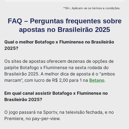
*18+; Aplicam-se os termos e condições.
FAQ – Perguntas frequentes sobre
apostas no Brasileirão 2025
Qual o melhor Botafogo x Fluminense no Brasileirão
2025?
Os sites de apostas oferecem dezenas de opções de
palpite Botafogo x Fluminense na sexta rodada do
Brasileirão 2025. A melhor dica de aposta é o “ambos
marcam”, com lucro de R$ 2,00 para 1 na
Betano
.
Em qual canal assistir Botafogo x Fluminense no
Brasileirão 2025?
O jogo passará na Sportv, na televisão fechada, e no
Premiere, no pay-per-view.