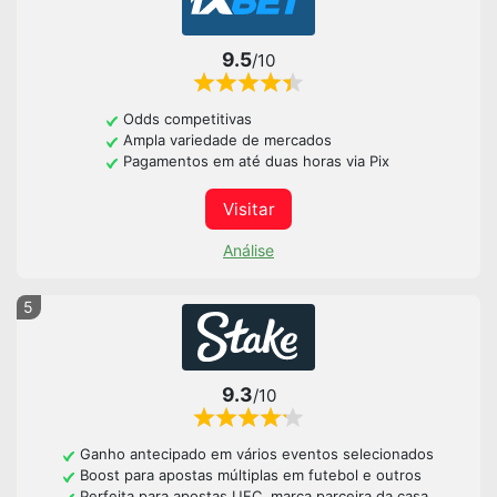
9.5
/10
Odds competitivas
Ampla variedade de mercados
Pagamentos em até duas horas via Pix
Visitar
Análise
5
9.3
/10
Ganho antecipado em vários eventos selecionados
Boost para apostas múltiplas em futebol e outros
Perfeita para apostas UFC, marca parceira da casa