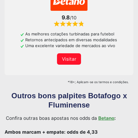
9.8
/10
As melhores cotações turbinadas para futebol
Retornos antecipados em diversas modalidades
Uma excelente variedade de mercados ao vivo
Visitar
*18+; Aplicam-se os termos e condições.
Outros bons palpites Botafogo x
Fluminense
Confira outras boas apostas nos odds da
Betano
:
Ambos marcam + empate: odds de 4,33