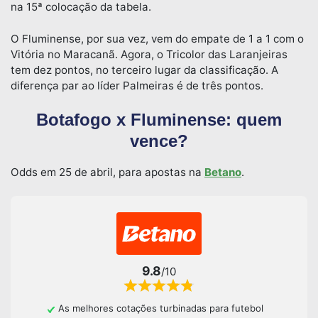
na 15ª colocação da tabela.
O Fluminense, por sua vez, vem do empate de 1 a 1 com o
Vitória no Maracanã. Agora, o Tricolor das Laranjeiras
tem dez pontos, no terceiro lugar da classificação. A
diferença par ao líder Palmeiras é de três pontos.
Botafogo x Fluminense: quem
vence?
Odds em 25 de abril, para apostas na
Betano
.
9.8
/10
As melhores cotações turbinadas para futebol