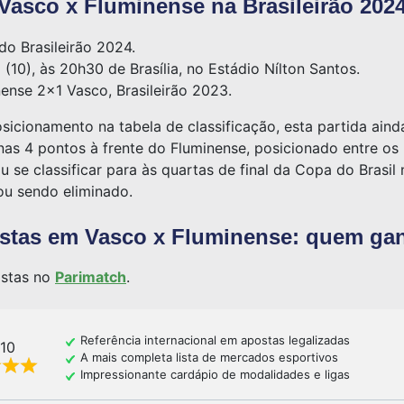
Vasco x Fluminense na Brasileirão 202
do Brasileirão 2024.
(10), às 20h30 de Brasília, no Estádio Nílton Santos.
ense 2×1 Vasco, Brasileirão 2023.
icionamento na tabela de classificação, esta partida ain
enas 4 pontos à frente do Fluminense, posicionado entre os
u se classificar para às quartas de final da Copa do Brasi
ou sendo eliminado.
stas em Vasco x Fluminense: quem ga
ostas no
Parimatch
.
Referência internacional em apostas legalizadas
/10
A mais completa lista de mercados esportivos
Impressionante cardápio de modalidades e ligas