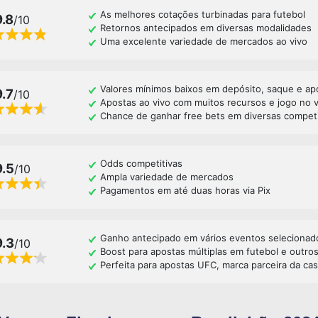
As melhores cotações turbinadas para futebol
9.8
/10
Retornos antecipados em diversas modalidades
Uma excelente variedade de mercados ao vivo
Valores mínimos baixos em depósito, saque e ap
9.7
/10
Apostas ao vivo com muitos recursos e jogo no 
Chance de ganhar free bets em diversas compet
Odds competitivas
9.5
/10
Ampla variedade de mercados
Pagamentos em até duas horas via Pix
Ganho antecipado em vários eventos selecionad
9.3
/10
Boost para apostas múltiplas em futebol e outro
Perfeita para apostas UFC, marca parceira da ca