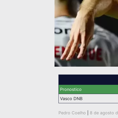
Pronostico
Vasco DNB
Pedro Coelho
|
8 de agosto 