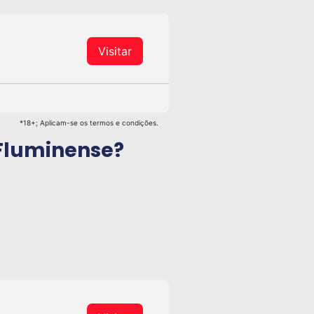
Visitar
*18+; Aplicam-se os termos e condições.
 Fluminense?