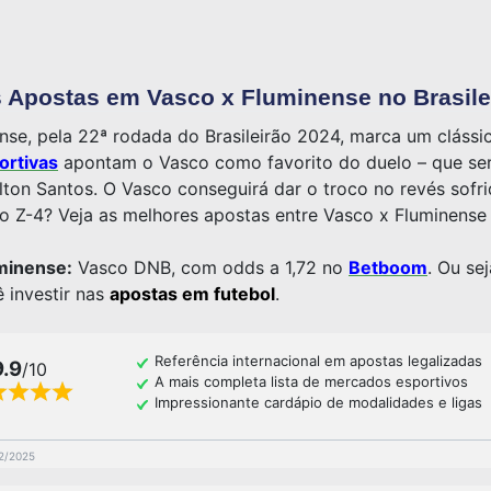
 Apostas em Vasco x Fluminense no Brasile
se, pela 22ª rodada do Brasileirão 2024, marca um clássico
ortivas
apontam o Vasco como favorito do duelo – que ser
ílton Santos. O Vasco conseguirá dar o troco no revés sofr
no Z-4? Veja as melhores apostas entre Vasco x Fluminense 
minense:
Vasco DNB, com odds a 1,72 no
Betboom
. Ou se
 investir nas
apostas em futebol
.
Referência internacional em apostas legalizadas
9.9
/10
A mais completa lista de mercados esportivos
Impressionante cardápio de modalidades e ligas
02/2025