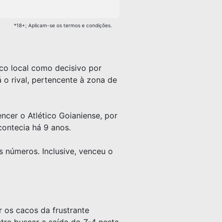
*18+; Aplicam-se os termos e condições.
ico local como decisivo por
 o rival, pertencente à zona de
ncer o Atlético Goianiense, por
contecia há 9 anos.
s números. Inclusive, venceu o
r os cacos da frustrante