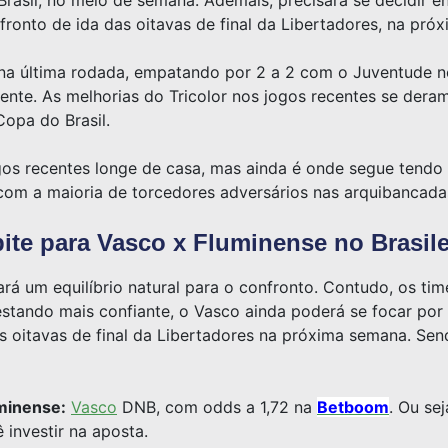
rasil, no meio de semana. Ademais, precisará se decidir e
fronto de ida das oitavas de final da Libertadores, na pró
 na última rodada, empatando por 2 a 2 com o Juventude 
nte. As melhorias do Tricolor nos jogos recentes se dera
Copa do Brasil.
gos recentes longe de casa, mas ainda é onde segue tendo 
com a maioria de torcedores adversários nas arquibancada
pite para Vasco x Fluminense no Brasile
á dará um equilíbrio natural para o confronto. Contudo, os 
estando mais confiante, o Vasco ainda poderá se focar por 
das oitavas de final da Libertadores na próxima semana. Se
uminense
:
Vasco
DNB, com odds a 1,72 na
Betboom
. Ou se
 investir na aposta.