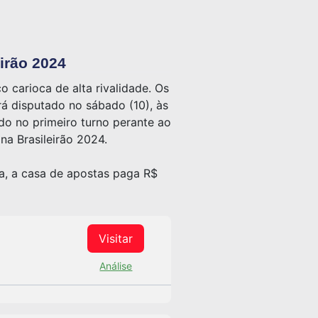
irão 2024
 carioca de alta rivalidade. Os
á disputado no sábado (10), às
ido no primeiro turno perante ao
na Brasileirão 2024.
ja, a casa de apostas paga R$
Visitar
Análise