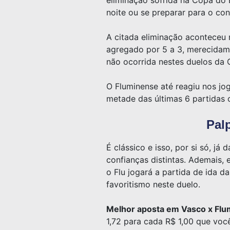
eliminação sofrida na Copa do B
noite ou se preparar para o con
A citada eliminação aconteceu
agregado por 5 a 3, merecidame
não ocorrida nestes duelos da 
O Fluminense até reagiu nos jo
metade das últimas 6 partidas 
Pal
É clássico e isso, por si só, j
confianças distintas. Ademais, 
o Flu jogará a partida de ida 
favoritismo neste duelo.
Melhor aposta em Vasco x Fl
1,72 para cada R$ 1,00 que você