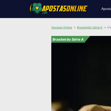
Apost
Apostas Online
Brasileirão Série A
Me
Brasileirão Série A