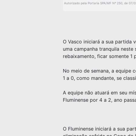
Autorizado pela Portaria SPA/MF Nº 250, de 07/
O Vasco iniciará a sua partida 
uma campanha tranquila neste se
rebaixamento, ficar somente 1 p
No meio de semana, a equipe co
1 a 0, como mandante, se classi
A equipe não atuará em seu mís
Fluminense por 4 a 2, ano pass
O Fluminense iniciará a sua par