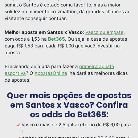
suma, o Santos é cotado como favorito, mas a maior
solidez no momento cruzmaltino, dá grandes chances ao
visitante conseguir pontuar.
Melhor aposta em Santos x Vasco:
Vasco ou empate
,
com odds a 1,53 na
Bet365
. Ou seja, a casa de apostas
paga R$ 1,53 para cada R$ 1,00 que você investir na
aposta.
Precisando de ajuda para fazer a
primeira aposta
esportiva
? O
ApostasOnline
lhe dará as melhores dicas
de apostas!
Quer mais opções de apostas
em Santos x Vasco? Confira
os odds do Bet365:
Vasco e mais de 2,5 gols: retorno de R$ 6,00 para
1