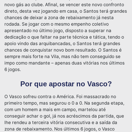
novo gás ao clube. Afinal, se vencer este novo confronto
direto, desta vez jogando em casa, o Santos terá grandes
chances de deixar a zona de rebaixamento já nesta
rodada. Se jogar com o mesmo empenho coletivo
apresentado no último jogo, disposto a superar na
dedicação o que faltar na parte técnica e tática, tendo o
apoio vindo das arquibancadas, o Santos terá grandes
chances de conquistar novo bom resultado. O Santos é
sempre mais forte na Vila, mas não tem conseguido se
impo como mandante – apenas duas vitórias nos últimos
6 jogos.
Por que apostar no Vasco?
O Vasco sofreu contra o América. Foi massacrado no
primeiro tempo, mas segurou o 0 a 0. Na segunda etapa,
com um homem a mais em campo, martelou até
conseguir achar o gol, já nos acréscimos da partida, que
lhe rendeu a terceira vitória consecutiva e a saída da
zona de rebaixamento. Nos últimos 6 jogos, o Vasco