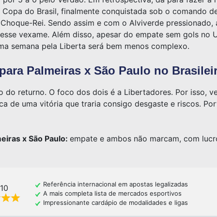
Copa do Brasil, finalmente conquistada sob o comando de 
hoque-Rei. Sendo assim e com o Alviverde pressionado, a v
 esse vexame. Além disso, apesar do empate sem gols no Ur
ima semana pela Liberta será bem menos complexo.
 para Palmeiras x São Paulo no Brasilei
cio do returno. O foco dos dois é a Libertadores. Por isso,
 de uma vitória que traria consigo desgaste e riscos. Por
eiras x São Paulo
:
empate e ambos não marcam, com lucro
Referência internacional em apostas legalizadas
/10
A mais completa lista de mercados esportivos
Impressionante cardápio de modalidades e ligas