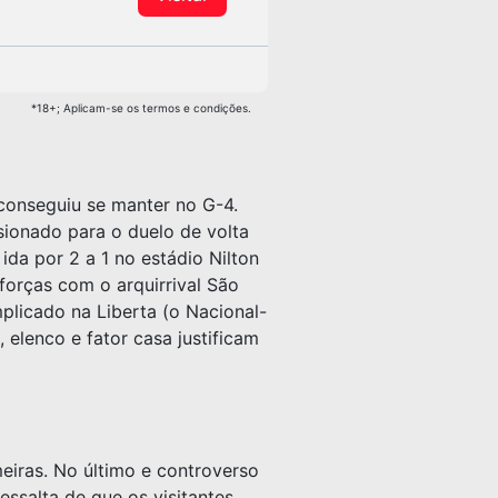
*18+; Aplicam-se os termos e condições.
conseguiu se manter no G-4.
sionado para o duelo de volta
ida por 2 a 1 no estádio Nilton
forças com o arquirrival São
licado na Liberta (o Nacional-
 elenco e fator casa justificam
eiras. No último e controverso
essalta de que os visitantes