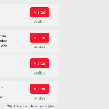
Visitar
Análise
osta
Visitar
vídeo
ições
Análise
Visitar
Análise
os
Visitar
s
sa
Análise
*18+; Aplicam-se os termos e condições.