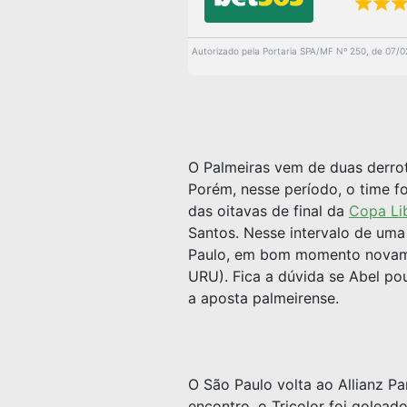
Autorizado pela Portaria SPA/MF Nº 250, de 07/
O Palmeiras vem de duas derrot
Porém, nesse período, o time f
das oitavas de final da
Copa Li
Santos. Nesse intervalo de uma 
Paulo, em bom momento novamen
URU). Fica a dúvida se Abel pou
a aposta palmeirense.
O São Paulo volta ao Allianz P
encontro, o Tricolor foi golead