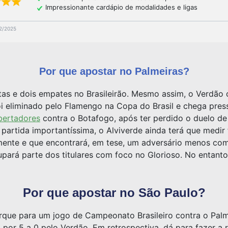
Impressionante cardápio de modalidades e ligas
02/2025
Por que apostar no Palmeiras?
as e dois empates no Brasileirão. Mesmo assim, o Verdão 
oi eliminado pelo Flamengo na Copa do Brasil e chega pres
bertadores
contra o Botafogo, após ter perdido o duelo de 
partida importantíssima, o Alviverde ainda terá que medir 
te e que encontrará, em tese, um adversário menos comp
pará parte dos titulares com foco no Glorioso. No entanto,
Por que apostar no São Paulo?
arque para um jogo de Campeonato Brasileiro contra o Palm
o por 5 a 0 pelo Verdão. Em retrospectiva, dá para fazer a r