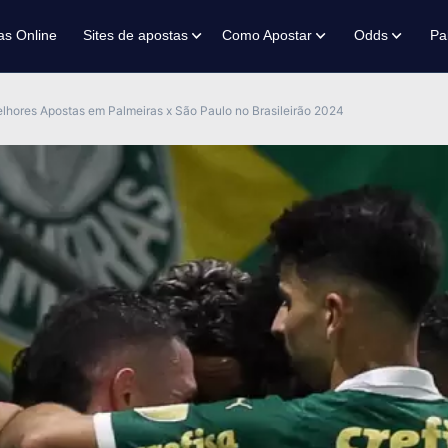
as Online
Sites de apostas
Como Apostar
Odds
Pa
lhores Apostas em Palmeiras x São Paulo no Brasileirão 2024