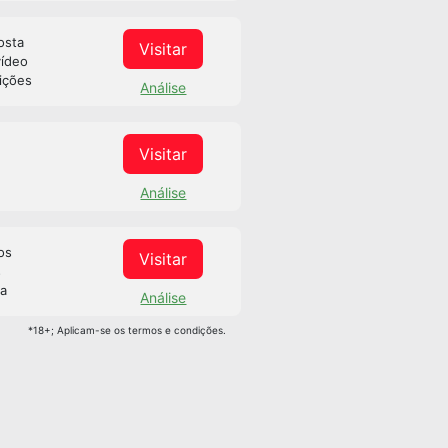
osta
Visitar
vídeo
ições
Análise
Visitar
Análise
os
Visitar
s
sa
Análise
*18+; Aplicam-se os termos e condições.