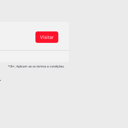
Visitar
*18+; Aplicam-se os termos e condições.
4