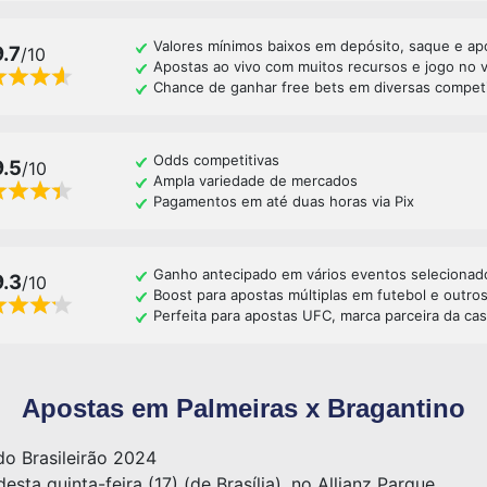
Valores mínimos baixos em depósito, saque e ap
9.7
/10
Apostas ao vivo com muitos recursos e jogo no 
Chance de ganhar free bets em diversas compet
Odds competitivas
9.5
/10
Ampla variedade de mercados
Pagamentos em até duas horas via Pix
Ganho antecipado em vários eventos selecionad
9.3
/10
Boost para apostas múltiplas em futebol e outro
Perfeita para apostas UFC, marca parceira da ca
Apostas em Palmeiras x Bragantino
do Brasileirão 2024
sta quinta-feira (17) (de Brasília), no Allianz Parque