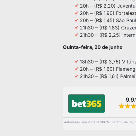
20h – (R$ 2,20) Juventu
20h – (R$ 1,90) Fortale
20h – (R$ 1,45) São Pau
21h30 – (R$ 1,83) Cruze
21h30 – (R$ 2,25) Intern
Quinta-feira, 20 de junho
18h30 – (R$ 3,75) Vitóri
20h – (R$ 1,60) Flameng
21h30 – (R$ 1,61) Palme
9.9
Autorizado pela Portaria SPA/MF Nº 250, de 07/