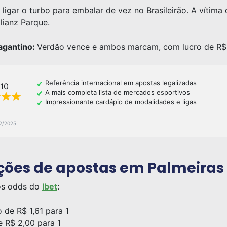
 ligar o turbo para embalar de vez no Brasileirão. A vítima
lianz Parque.
agantino:
Verdão vence e ambos marcam, com lucro de R$
Referência internacional em apostas legalizadas
/10
A mais completa lista de mercados esportivos
Impressionante cardápio de modalidades e ligas
02/2025
ções de apostas em Palmeiras 
os odds do
Ibet
:
o de R$ 1,61 para 1
 R$ 2,00 para 1