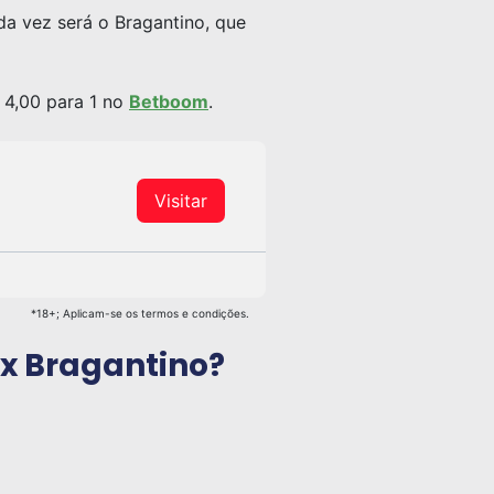
 da vez será o Bragantino, que
 4,00 para 1 no
Betboom
.
Visitar
*18+; Aplicam-se os termos e condições.
x Bragantino?