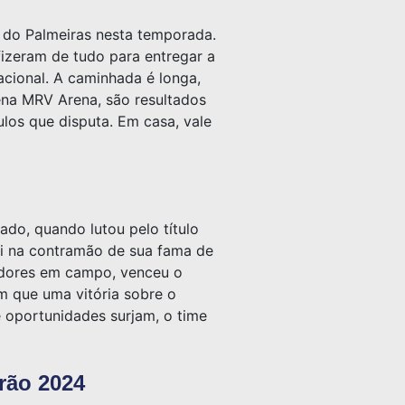
do Palmeiras nesta temporada.
izeram de tudo para entregar a
acional. A caminhada é longa,
ena MRV Arena, são resultados
los que disputa. Em casa, vale
do, quando lutou pelo título
ai na contramão de sua fama de
adores em campo, venceu o
m que uma vitória sobre o
e oportunidades surjam, o time
rão 2024