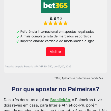
9.9
/10
Referência internacional em apostas legalizadas
A mais completa lista de mercados esportivos
Impressionante cardápio de modalidades e ligas
Visitar
Autorizado pela Portaria SPA/MF Nº 250, de 07/02/2025
*18+; Aplicam-se os termos e condições.
Por que apostar no Palmeiras?
Das três derrotas aqui no
Brasileirão
, o Palmeiras teve
dois revés em casa, para Inter e Athletico-PR, porém,
quando mandou partidas na (azarenta) Arena Barueri. Na