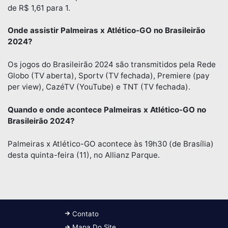
de R$ 1,61 para 1.
Onde assistir Palmeiras x Atlético-GO no Brasileirão
2024?
Os jogos do Brasileirão 2024 são transmitidos pela Rede
Globo (TV aberta), Sportv (TV fechada), Premiere (pay
per view), CazéTV (YouTube) e TNT (TV fechada).
Quando e onde acontece Palmeiras x Atlético-GO no
Brasileirão 2024?
Palmeiras x Atlético-GO acontece às 19h30 (de Brasília)
desta quinta-feira (11), no Allianz Parque.
Contato
Mapa Do Site