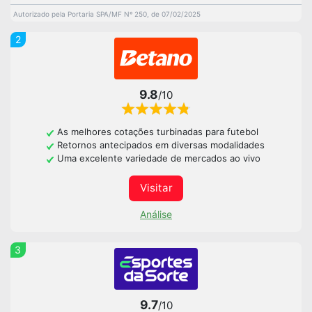
Autorizado pela Portaria SPA/MF Nº 250, de 07/02/2025
2
9.8
/10
As melhores cotações turbinadas para futebol
Retornos antecipados em diversas modalidades
Uma excelente variedade de mercados ao vivo
Visitar
Análise
3
9.7
/10