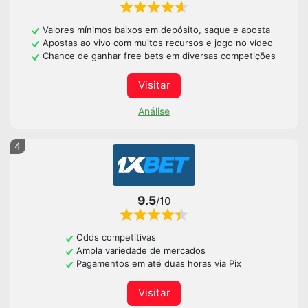
Valores mínimos baixos em depósito, saque e aposta
Apostas ao vivo com muitos recursos e jogo no vídeo
Chance de ganhar free bets em diversas competições
Visitar
Análise
4
9.5
/10
Odds competitivas
Ampla variedade de mercados
Pagamentos em até duas horas via Pix
Visitar