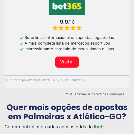
9.9
/10
Referência internacional em apostas legalizadas
A mais completa lista de mercados esportivos
Impressionante cardápio de modalidades e ligas
Visitar
Autorizado pela Portaria SPA/MF Nº 250, de 07/02/2025
*18+; Aplicam-se os termos e condições.
Quer mais opções de apostas
em Palmeiras x Atlético-GO?
Confira outros mercados com os odds do
Ibet
: