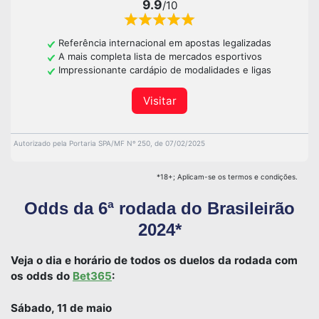
9.9
/10
Referência internacional em apostas legalizadas
A mais completa lista de mercados esportivos
Impressionante cardápio de modalidades e ligas
Visitar
Autorizado pela Portaria SPA/MF Nº 250, de 07/02/2025
*18+; Aplicam-se os termos e condições.
Odds da 6ª rodada do Brasileirão
2024*
Veja o dia e horário de todos os duelos da rodada com
os odds do
Bet365
:
Sábado, 11 de maio