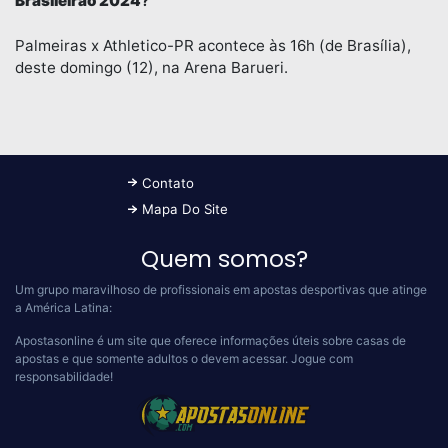
Brasileirão 2024
?
Palmeiras x Athletico-PR acontece às 16h (de Brasília),
deste domingo (12), na Arena Barueri.
Contato
Mapa Do Site
Quem somos?
Um grupo maravilhoso de profissionais em apostas desportivas que atinge
a América Latina:
Apostasonline é um site que oferece informações úteis sobre casas de
apostas e que somente adultos o devem acessar.
Jogue com
responsabilidade!