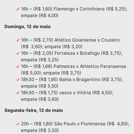
16h – (R$ 1,60) Flamengo x Corinthians (R$ 5,25);
empate (R$ 4,00)
Domingo, 12 de maio
16h – (R$ 2,70) Atlético Goianiense x Cruzeiro
(R$ 2,60); empate (R$ 3,20)
16h – (R$ 2,05) Fortaleza x Botafogo (R$ 3,75);
empate (R$ 3,25)
16h – (R$ 1,66) Palmeiras x Athletico Paranaense
(R$ 5,00); empate (R$ 3,75)
18h30 – (R$ 1,95) Bahia x Bragantino (R$ 3,75);
empate (R$ 5,50)
18h30 – (R$ 1,75) vasco x Vitória (R$ 4,50);
empate (R$ 3,60)
Segunda-feira, 13 de maio
20h – (R$ 1,80) São Paulo x Fluminense (R$ 4,50);
empate (R$ 3,50)