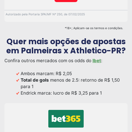
Autorizado pela Portaria SPA/MF Nº 250, de 07/02/2025
*18+; Aplicam-se os termos e condições.
Quer mais opções de apostas
em Palmeiras x Athletico-PR?
Confira outros mercados com os odds do
Ibet
:
Ambos marcam: R$ 2,05
Total de gols
menos de 2.5: retorno de R$ 1,50
para 1
Endrick marca: lucro de R$ 3,25 para 1