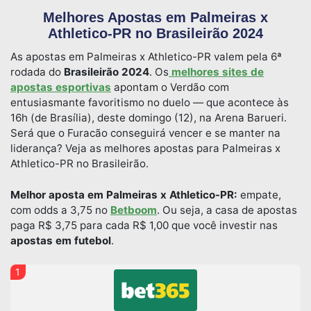
Melhores Apostas em Palmeiras x
Athletico-PR no Brasileirão 2024
As apostas em Palmeiras x Athletico-PR valem pela 6ª
rodada do
Brasileirão 2024
. Os
melhores sites de
apostas esportivas
apontam o Verdão com
entusiasmante favoritismo no duelo — que acontece às
16h (de Brasília), deste domingo (12), na Arena Barueri.
Será que o Furacão conseguirá vencer e se manter na
liderança? Veja as melhores apostas para Palmeiras x
Athletico-PR no Brasileirão.
Melhor aposta em Palmeiras x Athletico-PR
:
empate,
com odds a 3,75 no
Betboom
. Ou seja, a casa de apostas
paga R$ 3,75 para cada R$ 1,00 que você investir nas
apostas em futebol
.
1