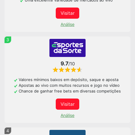
Uma excelente variedade de mercados ao vivo
Visitar
Análise
3
9.7
/10
Valores mínimos baixos em depósito, saque e aposta
Apostas ao vivo com muitos recursos e jogo no vídeo
Chance de ganhar free bets em diversas competições
Visitar
Análise
4