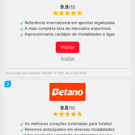
9.9
/10
Referência internacional em apostas legalizadas
A mais completa lista de mercados esportivos
Impressionante cardápio de modalidades e ligas
Visitar
Análise
Autorizado pela Portaria SPA/MF Nº 250, de 07/02/2025
2
9.8
/10
As melhores cotações turbinadas para futebol
Retornos antecipados em diversas modalidades