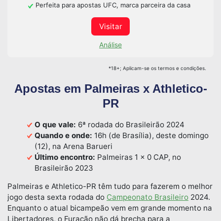
Perfeita para apostas UFC, marca parceira da casa
Visitar
Análise
*18+; Aplicam-se os termos e condições.
Apostas em Palmeiras x Athletico-
PR
O que vale:
6ª rodada do Brasileirão 2024
Quando e onde:
16h (de Brasília), deste domingo
(12), na Arena Barueri
Último encontro:
Palmeiras 1 x 0 CAP, no
Brasileirão 2023
Palmeiras e Athletico-PR têm tudo para fazerem o melhor
jogo desta sexta rodada do
Campeonato Brasileiro
2024.
Enquanto o atual bicampeão vem em grande momento na
Libertadores, o Furacão não dá brecha para a