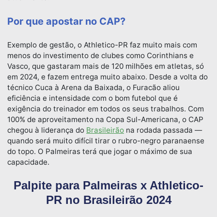
Por que apostar no CAP?
Exemplo de gestão, o Athletico-PR faz muito mais com
menos do investimento de clubes como Corinthians e
Vasco, que gastaram mais de 120 milhões em atletas, só
em 2024, e fazem entrega muito abaixo. Desde a volta do
técnico Cuca à Arena da Baixada, o Furacão aliou
eficiência e intensidade com o bom futebol que é
exigência do treinador em todos os seus trabalhos. Com
100% de aproveitamento na Copa Sul-Americana, o CAP
chegou à liderança do
Brasileirão
na rodada passada —
quando será muito difícil tirar o rubro-negro paranaense
do topo. O Palmeiras terá que jogar o máximo de sua
capacidade.
Palpite para Palmeiras x Athletico-
PR no Brasileirão 2024