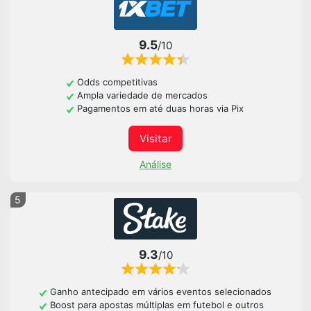
9.5
/10
Odds competitivas
Ampla variedade de mercados
Pagamentos em até duas horas via Pix
Visitar
Análise
5
9.3
/10
Ganho antecipado em vários eventos selecionados
Boost para apostas múltiplas em futebol e outros