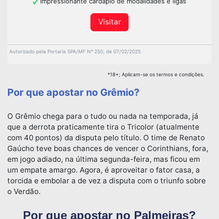
Impressionante cardápio de modalidades e ligas
Visitar
Autorizado pela Portaria SPA/MF Nº 250, de 07/02/2025
*18+; Aplicam-se os termos e condições.
Por que apostar no Grêmio?
O Grêmio chega para o tudo ou nada na temporada, já
que a derrota praticamente tira o Tricolor (atualmente
com 40 pontos) da disputa pelo título. O time de Renato
Gaúcho teve boas chances de vencer o Corinthians, fora,
em jogo adiado, na última segunda-feira, mas ficou em
um empate amargo. Agora, é aproveitar o fator casa, a
torcida e embolar a de vez a disputa com o triunfo sobre
o Verdão.
Por que apostar no Palmeiras?