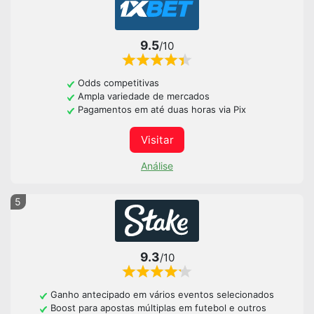
9.5
/10
Odds competitivas
Ampla variedade de mercados
Pagamentos em até duas horas via Pix
Visitar
Análise
5
9.3
/10
Ganho antecipado em vários eventos selecionados
Boost para apostas múltiplas em futebol e outros