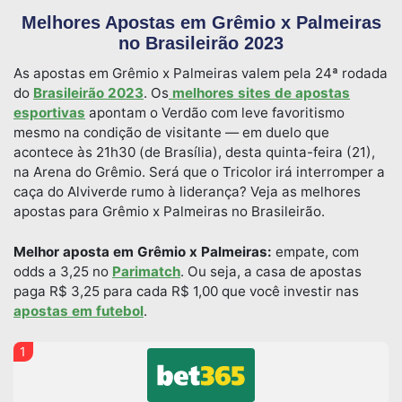
Melhores Apostas em Grêmio x Palmeiras
no Brasileirão 2023
As apostas em Grêmio x Palmeiras valem pela 24ª rodada
do
Brasileirão 2023
. Os
melhores sites de apostas
esportivas
apontam o Verdão com leve favoritismo
mesmo na condição de visitante — em duelo que
acontece às 21h30 (de Brasília), desta quinta-feira (21),
na Arena do Grêmio. Será que o Tricolor irá interromper a
caça do Alviverde rumo à liderança? Veja as melhores
apostas para Grêmio x Palmeiras no Brasileirão.
Melhor aposta em Grêmio x Palmeiras
:
empate, com
odds a 3,25 no
Parimatch
. Ou seja, a casa de apostas
paga R$ 3,25 para cada R$ 1,00 que você investir nas
apostas em futebol
.
1