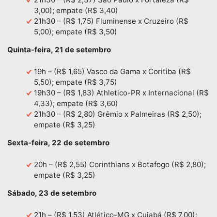
3,00); empate (R$ 3,40)
21h30 – (R$ 1,75) Fluminense x Cruzeiro (R$
5,00); empate (R$ 3,50)
Quinta-feira, 21 de setembro
19h – (R$ 1,65) Vasco da Gama x Coritiba (R$
5,50); empate (R$ 3,75)
19h30 – (R$ 1,83) Athletico-PR x Internacional (R$
4,33); empate (R$ 3,60)
21h30 – (R$ 2,80) Grêmio x Palmeiras (R$ 2,50);
empate (R$ 3,25)
Sexta-feira, 22 de setembro
20h – (R$ 2,55) Corinthians x Botafogo (R$ 2,80);
empate (R$ 3,25)
Sábado, 23 de setembro
21h – (R$ 1,53) Atlético-MG x Cuiabá (R$ 7,00);