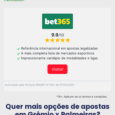
9.9
/10
Referência internacional em apostas legalizadas
A mais completa lista de mercados esportivos
Impressionante cardápio de modalidades e ligas
Visitar
Autorizado pela Portaria SPA/MF Nº 250, de 07/02/2025
*18+; Aplicam-se os termos e condições.
Quer mais opções de apostas
em Grêmio x Palmeiras?