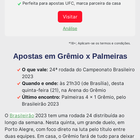
Perfeita para apostas UFC, marca parceira da casa
Visitar
Análise
*18+; Aplicam-se os termos e condições.
Apostas em Grêmio x Palmeiras
O que vale:
24ª rodada do Campeonato Brasileiro
2023
Quando e onde:
às 21h30 (de Brasília), desta
quinta-feira (21), na Arena do Grêmio
Último encontro:
Palmeiras 4 x 1 Grêmio, pelo
Brasileirão 2023
O
Brasileirão
2023 tem uma rodada 24 distribuída ao
longo da semana. Nesta quinta, um grande duelo, em
Porto Alegre, com foco direto na luta pelo título entre
duas equipes. Em casa, o Grêmio fará de tudo para deixar