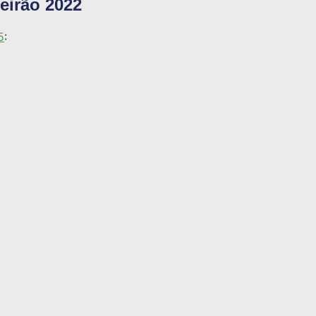
eirão 2022
5
: