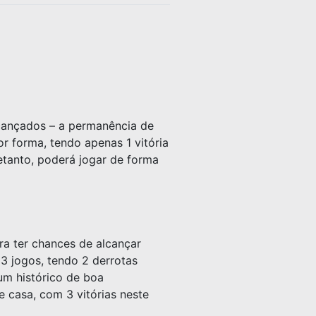
cançados – a permanência de
r forma, tendo apenas 1 vitória
etanto, poderá jogar de forma
ra ter chances de alcançar
3 jogos, tendo 2 derrotas
um histórico de boa
 casa, com 3 vitórias neste