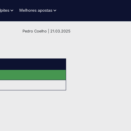
lpites
Melhores apostas
Pedro Coelho | 21.03.2025