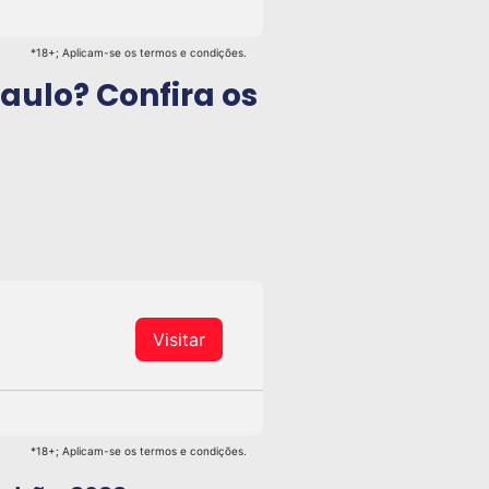
*18+; Aplicam-se os termos e condições.
aulo? Confira os
Visitar
*18+; Aplicam-se os termos e condições.