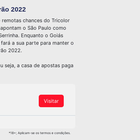
rão 2022
e remotas chances do Tricolor
apontam o São Paulo como
 Serrinha. Enquanto o Goiás
fará a sua parte para manter o
rão 2022.
Ou seja, a casa de apostas paga
Visitar
*18+; Aplicam-se os termos e condições.