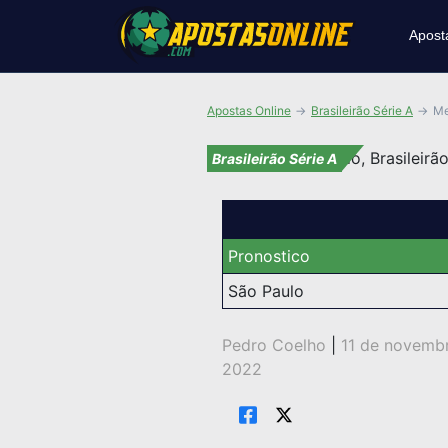
Apost
Apostas Online
Brasileirão Série A
Me
Brasileirão Série A
Pronostico
São Paulo
Pedro Coelho
|
11 de novemb
2022