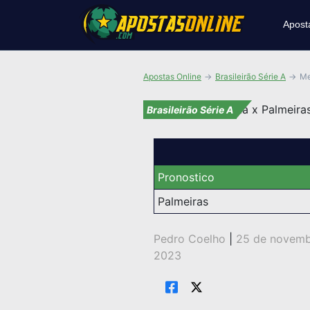
Apost
Apostas Online
Brasileirão Série A
Me
Brasileirão Série A
Pronostico
Palmeiras
Pedro Coelho
|
25 de novemb
2023