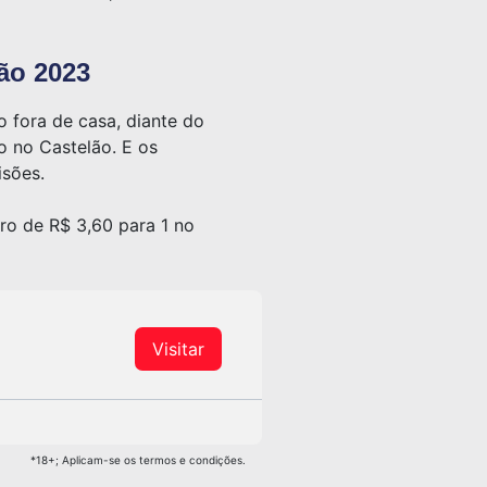
rão 2023
o fora de casa, diante do
o no Castelão. E os
cisões.
ro de R$ 3,60 para 1 no
Visitar
*18+; Aplicam-se os termos e condições.