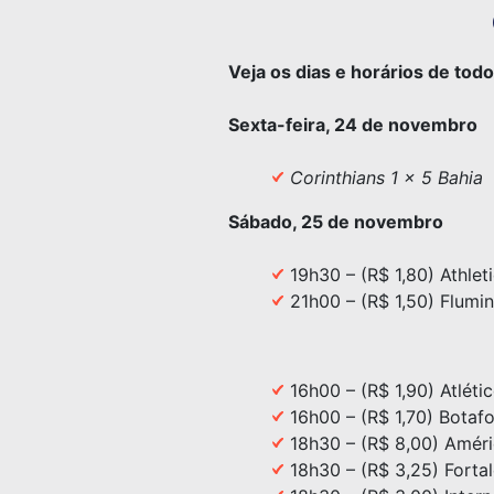
Veja os dias e horários de to
Sexta-feira, 24 de novembro
Corinthians 1 x 5 Bahia
Sábado, 25 de novembro
19h30 – (R$ 1,80) Athle
21h00 – (R$ 1,50) Flumin
16h00 – (R$ 1,90) Atlét
16h00 – (R$ 1,70) Botaf
18h30 – (R$ 8,00) Amér
18h30 – (R$ 3,25) Forta