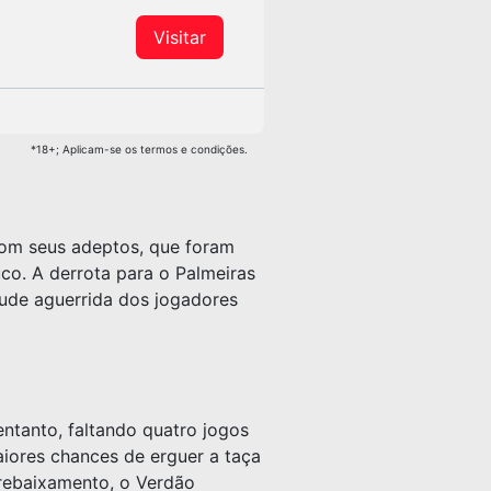
Visitar
*18+; Aplicam-se os termos e condições.
 com seus adeptos, que foram
co. A derrota para o Palmeiras
tude aguerrida dos jogadores
entanto, faltando quatro jogos
iores chances de erguer a taça
rebaixamento, o Verdão