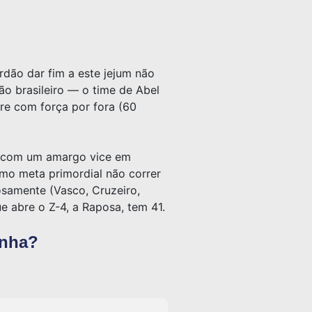
rdão dar fim a este jejum não
o brasileiro — o time de Abel
re com força por fora (60
ou com um amargo vice em
omo meta primordial não correr
samente (Vasco, Cruzeiro,
e abre o Z-4, a Raposa, tem 41.
anha?