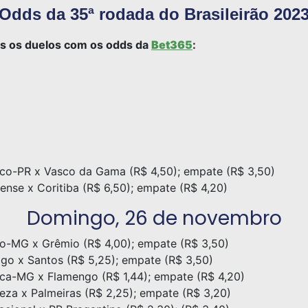
Odds da 35ª rodada do Brasileirão 202
dos os duelos com os odds da
Bet365
:
tico-PR x Vasco da Gama (R$ 4,50); empate (R$ 3,50)
ense x Coritiba (R$ 6,50); empate (R$ 4,20)
Domingo, 26 de novembro
ico-MG x Grêmio (R$ 4,00); empate (R$ 3,50)
ogo x Santos (R$ 5,25); empate (R$ 3,50)
ica-MG x Flamengo (R$ 1,44); empate (R$ 4,20)
leza x Palmeiras (R$ 2,25); empate (R$ 3,20)