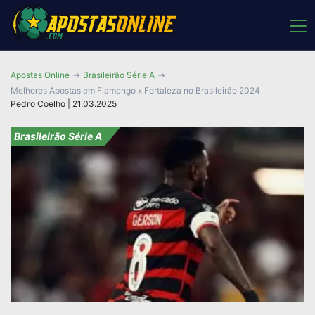
Apostas Online
Brasileirão Série A
Melhores Apostas em Flamengo x Fortaleza no Brasileirão 2024
Pedro Coelho | 21.03.2025
Brasileirão Série A