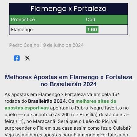
Flamengo x Fortaleza
Pronostico
Odd
Flamengo
1,60
Pedro Coelho
|
9 de julho de 2024
Melhores Apostas em Flamengo x Fortaleza
no Brasileirão 2024
As apostas em Flamengo x Fortaleza valem pela 16ª
rodada do
Brasileirão 2024
. Os
melhores sites de
apostas esportivas
apontam o Rubro-Negro favorito no
duelo — que acontece às 20h (de Brasília) desta quinta-
feira (11), no Maracanã. Será que o Leão do Pici vai
surpreender o Fla em sua casa assim como fez o Cuiabá?
Veja as melhores apostas para Flamengo x Fortaleza no