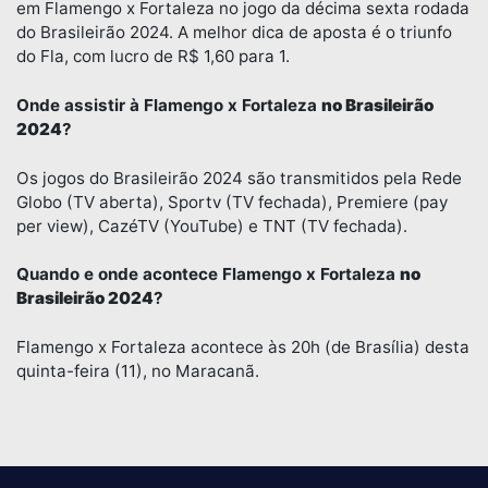
em Flamengo x Fortaleza no jogo da décima sexta rodada
do Brasileirão 2024. A melhor dica de aposta é o triunfo
do Fla, com lucro de R$ 1,60 para 1.
Onde assistir à Flamengo x Fortaleza
no Brasileirão
2024
?
Os jogos do Brasileirão 2024 são transmitidos pela Rede
Globo (TV aberta), Sportv (TV fechada), Premiere (pay
per view), CazéTV (YouTube) e TNT (TV fechada).
Quando e onde acontece Flamengo x Fortaleza
no
Brasileirão 2024
?
Flamengo x Fortaleza acontece às 20h (de Brasília) desta
quinta-feira (11), no Maracanã.