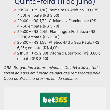
Quinta-feira (11 de julho)
19h30 – (R$ 1,80) Palmeiras x Atlético-GO (R$
4,50); empate (R$ 3,50)
20h00 – (R$ 1,72) Criciúma x Fluminense (R$
4,75); empate (R$ 3,70)
20h00 – (R$ 2,45) Flamengo x Fortaleza (R$
2,90); empate (R$ 3,30)
20h00 – (R$ 1,55) Atlético-MG x São Paulo (R$
6,25); empate (R$ 4,00)
21h30 – (R$ 2,00) Vitória x Botafogo (R$ 3,80);
empate (R$ 3,50)
OBS: Bragantino x Internacional e Cuiabá x Juventude
foram adiados em função de partidas remarcadas pela
Copa do Brasil no próximo fim de semana.