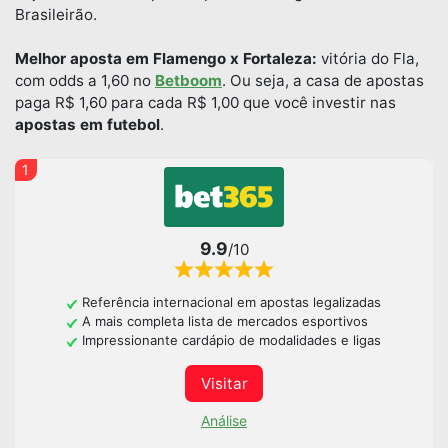
Brasileirão.
Melhor aposta em Flamengo x Fortaleza
:
vitória do Fla,
com odds a 1,60 no
Betboom
. Ou seja, a casa de apostas
paga R$ 1,60 para cada R$ 1,00 que você investir nas
apostas em futebol
.
1
9.9
/10
Referência internacional em apostas legalizadas
A mais completa lista de mercados esportivos
Impressionante cardápio de modalidades e ligas
Visitar
Análise