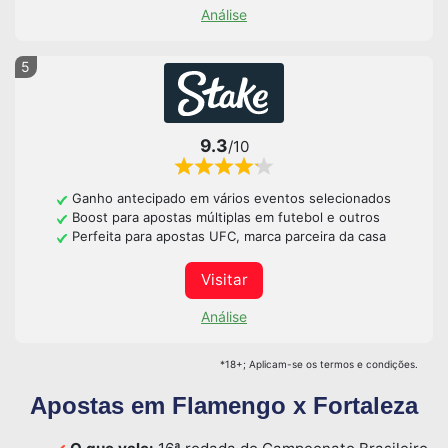
Análise
5
9.3
/10
Ganho antecipado em vários eventos selecionados
Boost para apostas múltiplas em futebol e outros
Perfeita para apostas UFC, marca parceira da casa
Visitar
Análise
*18+; Aplicam-se os termos e condições.
Apostas em Flamengo x Fortaleza