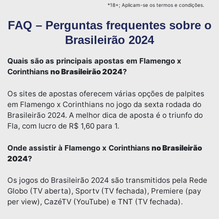
*18+; Aplicam-se os termos e condições.
FAQ – Perguntas frequentes sobre o
Brasileirão 2024
Quais são as principais apostas em Flamengo x
Corinthians
no Brasileirão 2024
?
Os sites de apostas oferecem várias opções de palpites
em Flamengo x Corinthians no jogo da sexta rodada do
Brasileirão 2024. A melhor dica de aposta é o triunfo do
Fla, com lucro de R$ 1,60 para 1.
Onde assistir à Flamengo x Corinthians
no Brasileirão
2024
?
Os jogos do Brasileirão 2024 são transmitidos pela Rede
Globo (TV aberta), Sportv (TV fechada), Premiere (pay
per view), CazéTV (YouTube) e TNT (TV fechada).