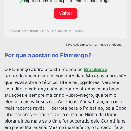
Impressionante cardápio de modalidades e ligas
Visitar
Autorizado pela Portaria SPA/MF Nº 250, de 07/02/2025
*18+; Aplicam-se os termos e condições.
Por que apostar no Flamengo?
O Flamengo abrirá a sexta rodada do
Brasileirão
tentando encontrar um momento de alívio após a pressão
que recai sobre o técnico Tite e os jogadores. Verdade
seja dita, a cobrança não só por resultados como boas
atuações é sempre maior no Rubro-Negro, que tem o
elenco mais valiosos das Américas. A insatisfação com o
mais recente revés — derrota para o Palestino, pela Copa
Libertadores — pode fazer o clima no Ninho do Urubu
piorar ainda mais se o time for superado pelo Corinthians
em pleno Maracanã. Mesmo insatisfeito, o torcedor fará