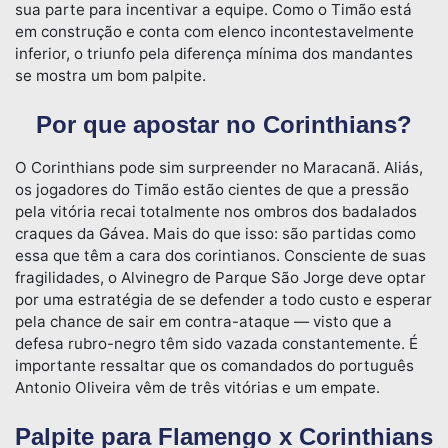
sua parte para incentivar a equipe. Como o Timão está
em construção e conta com elenco incontestavelmente
inferior, o triunfo pela diferença mínima dos mandantes
se mostra um bom palpite.
Por que apostar no Corinthians?
O Corinthians pode sim surpreender no Maracanã. Aliás,
os jogadores do Timão estão cientes de que a pressão
pela vitória recai totalmente nos ombros dos badalados
craques da Gávea. Mais do que isso: são partidas como
essa que têm a cara dos corintianos. Consciente de suas
fragilidades, o Alvinegro de Parque São Jorge deve optar
por uma estratégia de se defender a todo custo e esperar
pela chance de sair em contra-ataque — visto que a
defesa rubro-negro têm sido vazada constantemente. É
importante ressaltar que os comandados do português
Antonio Oliveira vêm de três vitórias e um empate.
Palpite para Flamengo x Corinthians