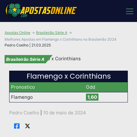
Apostas Online
Brasileirão Série A
Melhores Apostas em Flamengo x Corinthians no Brasileirão 2024
Pedro Coelho | 21.03.2025
Brasileirão Série A
Flamengo x Corinthians
Pronostico
Odd
Flamengo
1,60
Pedro Coelho
|
10 de maio de 2024