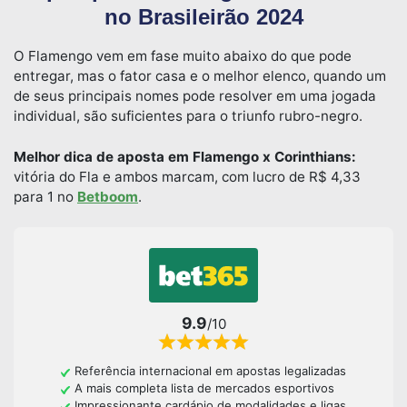
no Brasileirão 2024
O Flamengo vem em fase muito abaixo do que pode
entregar, mas o fator casa e o melhor elenco, quando um
de seus principais nomes pode resolver em uma jogada
individual, são suficientes para o triunfo rubro-negro.
Melhor dica de aposta em Flamengo x Corinthians
:
vitória do Fla e ambos marcam, com lucro de R$ 4,33
para 1 no
Betboom
.
9.9
/10
Referência internacional em apostas legalizadas
A mais completa lista de mercados esportivos
Impressionante cardápio de modalidades e ligas