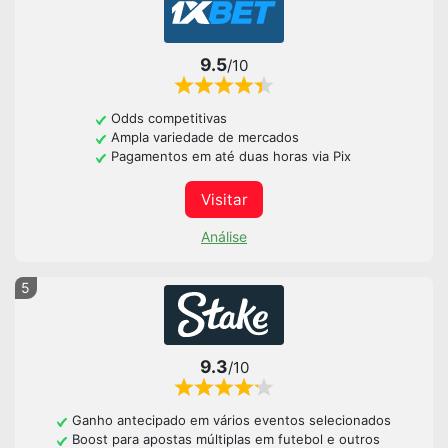
9.5
/10
Odds competitivas
Ampla variedade de mercados
Pagamentos em até duas horas via Pix
Visitar
Análise
5
9.3
/10
Ganho antecipado em vários eventos selecionados
Boost para apostas múltiplas em futebol e outros