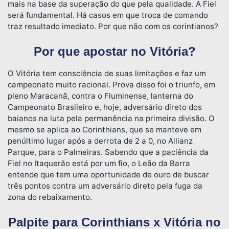
mais na base da superação do que pela qualidade. A Fiel
será fundamental. Há casos em que troca de comando
traz resultado imediato. Por que não com os corintianos?
Por que apostar no Vitória?
O Vitória tem consciência de suas limitações e faz um
campeonato muito racional. Prova disso foi o triunfo, em
pleno Maracanã, contra o Fluminense, lanterna do
Campeonato Brasileiro e, hoje, adversário direto dos
baianos na luta pela permanência na primeira divisão. O
mesmo se aplica ao Corinthians, que se manteve em
penúltimo lugar após a derrota de 2 a 0, no Allianz
Parque, para o Palmeiras. Sabendo que a paciência da
Fiel no Itaquerão está por um fio, o Leão da Barra
entende que tem uma oportunidade de ouro de buscar
três pontos contra um adversário direto pela fuga da
zona do rebaixamento.
Palpite para Corinthians x Vitória
no