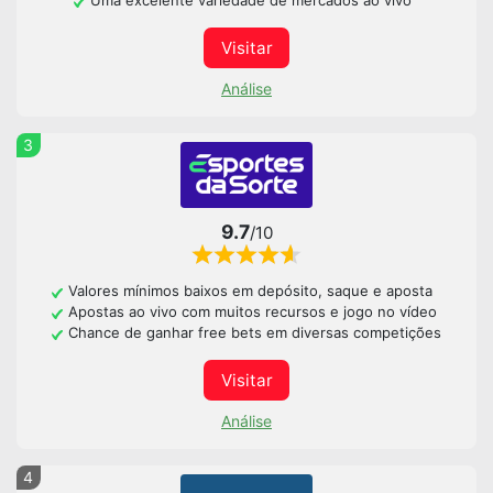
Uma excelente variedade de mercados ao vivo
Visitar
Análise
3
9.7
/10
Valores mínimos baixos em depósito, saque e aposta
Apostas ao vivo com muitos recursos e jogo no vídeo
Chance de ganhar free bets em diversas competições
Visitar
Análise
4