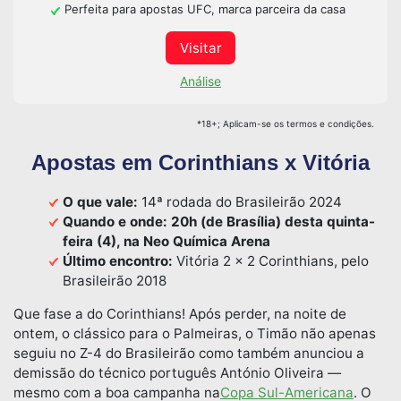
Perfeita para apostas UFC, marca parceira da casa
Visitar
Análise
*18+; Aplicam-se os termos e condições.
Apostas em Corinthians x Vitória
O que vale:
14ª rodada do Brasileirão 2024
Quando e onde:
20h (de Brasília) desta quinta-
feira (4), na Neo Química Arena
Último encontro:
Vitória 2 x 2 Corinthians, pelo
Brasileirão 2018
Que fase a do Corinthians! Após perder, na noite de
ontem, o clássico para o Palmeiras, o Timão não apenas
seguiu no Z-4 do
Brasileirão como também anunciou a
demissão do técnico português António Oliveira —
mesmo com a boa campanha na
Copa Sul-Americana
. O