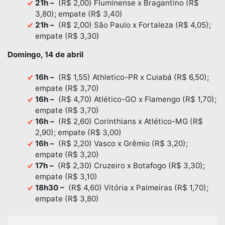
21h –
(R$ 2,00) Fluminense x Bragantino (R$
3,80); empate (R$ 3,40)
21h –
(R$ 2,00) São Paulo x Fortaleza (R$ 4,05);
empate (R$ 3,30)
Domingo, 14 de abril
16h –
(R$ 1,55) Athletico-PR x Cuiabá (R$ 6,50);
empate (R$ 3,70)
16h –
(R$ 4,70) Atlético-GO x Flamengo (R$ 1,70);
empate (R$ 3,70)
16h –
(R$ 2,60) Corinthians x Atlético-MG (R$
2,90); empate (R$ 3,00)
16h –
(R$ 2,20) Vasco x Grêmio (R$ 3,20);
empate (R$ 3,20)
17h –
(R$ 2,30) Cruzeiro x Botafogo (R$ 3,30);
empate (R$ 3,10)
18h30 –
(R$ 4,60) Vitória x Palmeiras (R$ 1,70);
empate (R$ 3,80)