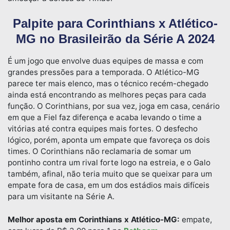
Palpite para Corinthians x Atlético-
MG no Brasileirão da Série A 2024
É um jogo que envolve duas equipes de massa e com
grandes pressões para a temporada. O Atlético-MG
parece ter mais elenco, mas o técnico recém-chegado
ainda está encontrando as melhores peças para cada
função. O Corinthians, por sua vez, joga em casa, cenário
em que a Fiel faz diferença e acaba levando o time a
vitórias até contra equipes mais fortes. O desfecho
lógico, porém, aponta um empate que favoreça os dois
times. O Corinthians não reclamaria de somar um
pontinho contra um rival forte logo na estreia, e o Galo
também, afinal, não teria muito que se queixar para um
empate fora de casa, em um dos estádios mais difíceis
para um visitante na Série A.
Melhor aposta em Corinthians x Atlético-MG:
empate,