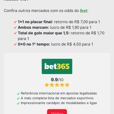
Confira outros mercados com os odds do
Ibet
:
1×1 no placar final:
retorno de R$ 7,00 para 1
Ambos marcam:
lucro de R$ 1,90 para 1
Total de gols maior que 1,5:
retorno de R$ 1,70
para 1
0x0 no 1º tempo:
lucro de R$ 4,50 para 1
9.9
/10
Referência internacional em apostas legalizadas
A mais completa lista de mercados esportivos
Impressionante cardápio de modalidades e ligas
Visitar