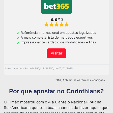
9.9
/10
Referência internacional em apostas legalizadas
A mais completa lista de mercados esportivos
Impressionante cardápio de modalidades e ligas
Visitar
Autorizado pela Portaria SPA/MF Nº 250, de 07/02/2025
*18+; Aplicam-se os termos e condições.
Por que apostar no Corinthians?
O Timão mostrou com o 4 a 0 ante o Nacional-PAR na
Sul-Americana que tem boas chances de fazer aquilo que