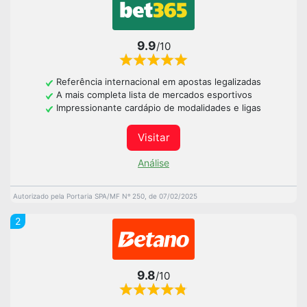
9.9
/10
Referência internacional em apostas legalizadas
A mais completa lista de mercados esportivos
Impressionante cardápio de modalidades e ligas
Visitar
Análise
Autorizado pela Portaria SPA/MF Nº 250, de 07/02/2025
2
9.8
/10