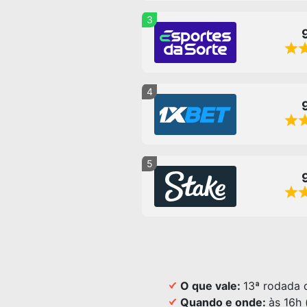
3
4
5
O que vale:
13ª rodada 
Quando e onde:
às 16h 