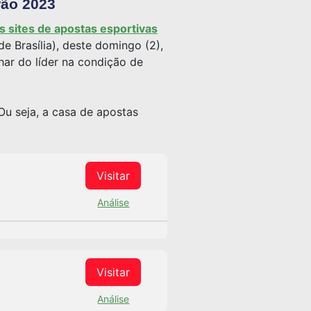
rão 2023
 sites de apostas esportivas
 Brasília), deste domingo (2),
har do líder na condição de
 Ou seja, a casa de apostas
Visitar
Análise
Visitar
Análise