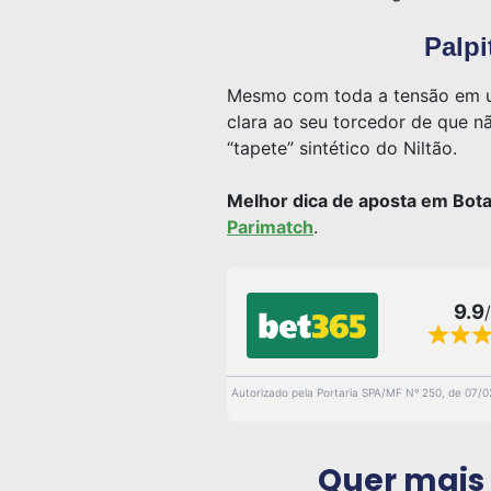
Palpi
Mesmo com toda a tensão em um
clara ao seu torcedor de que nã
“tapete” sintético do Niltão.
Melhor dica de aposta em Bot
Parimatch
.
9.9
Autorizado pela Portaria SPA/MF Nº 250, de 07/
Quer mais