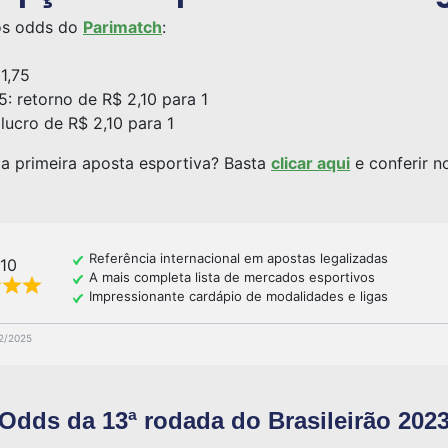
os odds do
Parimatch
:
1,75
: retorno de R$ 2,10 para 1
lucro de R$ 2,10 para 1
 a primeira aposta esportiva? Basta
clicar aqui
e conferir 
Referência internacional em apostas legalizadas
/10
A mais completa lista de mercados esportivos
Impressionante cardápio de modalidades e ligas
02/2025
Odds da 13ª rodada do Brasileirão 202