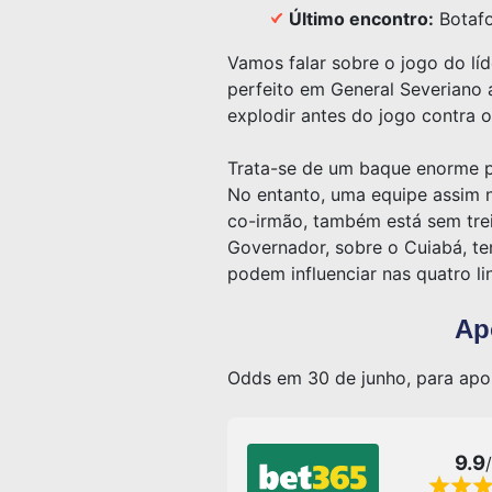
Último encontro:
Botafo
Vamos falar sobre o jogo do lí
perfeito em General Severiano 
explodir antes do jogo contra 
Trata-se de um baque enorme p
No entanto, uma equipe assim 
co-irmão, também está sem trei
Governador, sobre o Cuiabá, ten
podem influenciar nas quatro li
Ap
Odds em 30 de junho, para ap
9.9