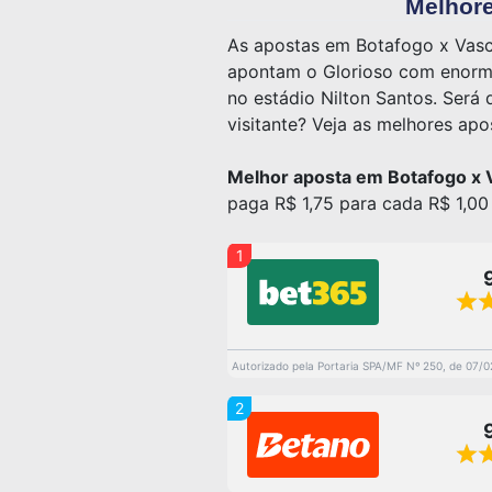
Melhore
As apostas em Botafogo x Vas
apontam o Glorioso com enorme 
no estádio Nilton Santos. Será
visitante? Veja as melhores apo
Melhor aposta em Botafogo x 
paga R$ 1,75 para cada R$ 1,00
1
Autorizado pela Portaria SPA/MF Nº 250, de 07/
2