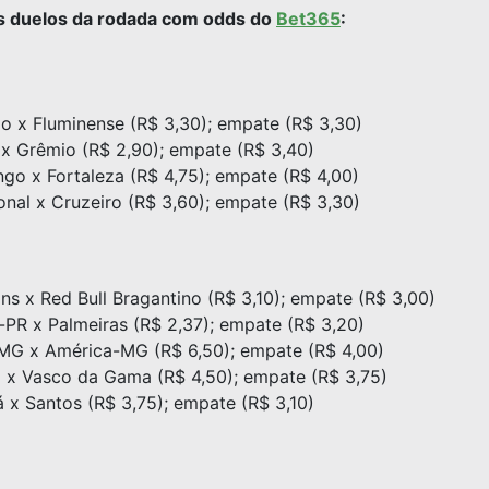
 os duelos da rodada com odds do
Bet365
:
lo x Fluminense (R$ 3,30); empate (R$ 3,30)
 x Grêmio (R$ 2,90); empate (R$ 3,40)
ngo x Fortaleza (R$ 4,75); empate (R$ 4,00)
ional x Cruzeiro (R$ 3,60); empate (R$ 3,30)
ans x Red Bull Bragantino (R$ 3,10); empate (R$ 3,00)
o-PR x Palmeiras (R$ 2,37); empate (R$ 3,20)
o-MG x América-MG (R$ 6,50); empate (R$ 4,00)
o x Vasco da Gama (R$ 4,50); empate (R$ 3,75)
á x Santos (R$ 3,75); empate (R$ 3,10)