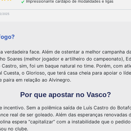
Impressionante cardápio de modalidades e ligas
02/2025
fogo?
a verdadeira face. Além de ostentar a melhor campanha da
ho Soares (melhor jogador e artilheiro do campeonato), E
e Castro, sim, foi um baque natural no time. Porém, com at
l Cuesta, o Glorioso, que terá casa cheia para apoiar o líde
 paira em relação ao Alvinegro.
Por que apostar no Vasco?
incentivo. Sem a polêmica saída de Luís Castro do Botafo
ce real de ser goleado. Além das esperanças renovadas de
olina espera “capitalizar” com a instabilidade que o pedi
ou no clube.