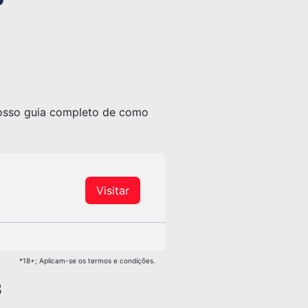
nosso guia completo de como
Visitar
*18+; Aplicam-se os termos e condições.
3