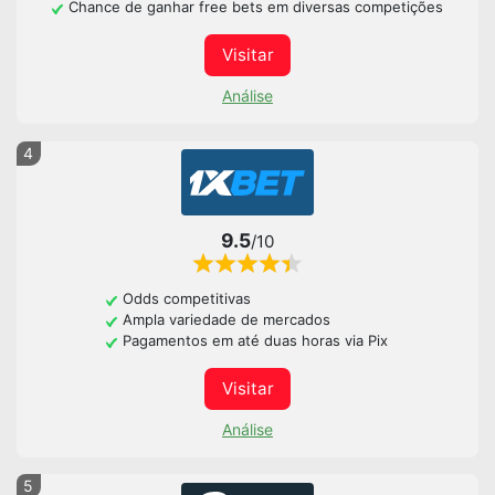
Chance de ganhar free bets em diversas competições
Visitar
Análise
4
9.5
/10
Odds competitivas
Ampla variedade de mercados
Pagamentos em até duas horas via Pix
Visitar
Análise
5