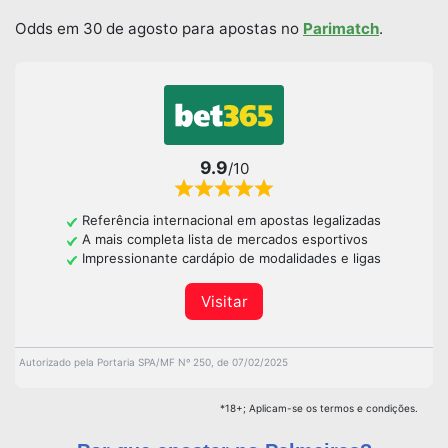
Odds em 30 de agosto para apostas no
Parimatch
.
9.9
/10
Referência internacional em apostas legalizadas
A mais completa lista de mercados esportivos
Impressionante cardápio de modalidades e ligas
Visitar
Autorizado pela Portaria SPA/MF Nº 250, de 07/02/2025
*18+; Aplicam-se os termos e condições.