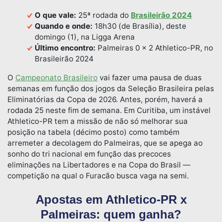
O que vale:
25ª rodada do
Brasileirão 2024
Quando e onde:
18h30 (de Brasília), deste
domingo (1), na Ligga Arena
Último encontro:
Palmeiras 0 x 2 Athletico-PR, no
Brasileirão 2024
O
Campeonato Brasileiro
vai fazer uma pausa de duas
semanas em função dos jogos da Seleção Brasileira pelas
Eliminatórias da Copa de 2026. Antes, porém, haverá a
rodada 25 neste fim de semana. Em Curitiba, um instável
Athletico-PR tem a missão de não só melhorar sua
posição na tabela (décimo posto) como também
arremeter a decolagem do Palmeiras, que se apega ao
sonho do tri nacional em função das precoces
eliminações na Libertadores e na Copa do Brasil —
competição na qual o Furacão busca vaga na semi.
Apostas em Athletico-PR x
Palmeiras
: quem ganha?