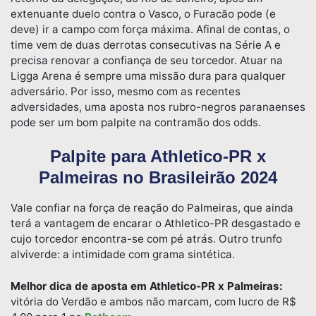
extenuante duelo contra o Vasco, o Furacão pode (e
deve) ir a campo com força máxima. Afinal de contas, o
time vem de duas derrotas consecutivas na Série A e
precisa renovar a confiança de seu torcedor. Atuar na
Ligga Arena é sempre uma missão dura para qualquer
adversário. Por isso, mesmo com as recentes
adversidades, uma aposta nos rubro-negros paranaenses
pode ser um bom palpite na contramão dos odds.
Palpite para Athletico-PR x
Palmeiras no Brasileirão 2024
Vale confiar na força de reação do Palmeiras, que ainda
terá a vantagem de encarar o Athletico-PR desgastado e
cujo torcedor encontra-se com pé atrás. Outro trunfo
alviverde: a intimidade com grama sintética.
Melhor dica de aposta em Athletico-PR x Palmeiras
:
vitória do Verdão e ambos não marcam, com lucro de R$