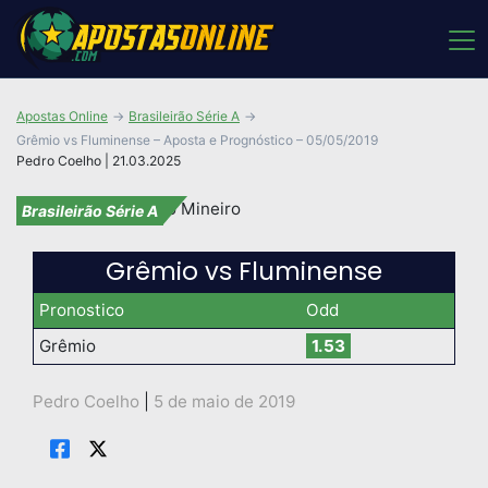
Apostas Online
Brasileirão Série A
Grêmio vs Fluminense – Aposta e Prognóstico – 05/05/2019
Pedro Coelho | 21.03.2025
Brasileirão Série A
Grêmio vs Fluminense
Pronostico
Odd
Grêmio
1.53
Pedro Coelho
|
5 de maio de 2019