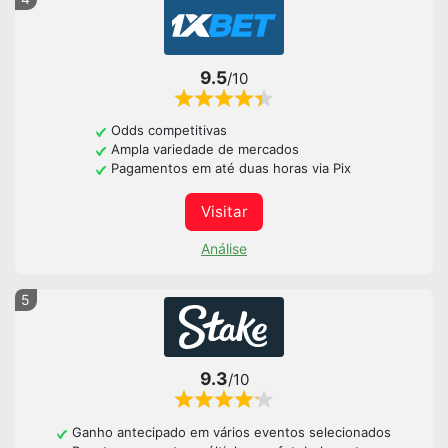
9.5
/10
Odds competitivas
Ampla variedade de mercados
Pagamentos em até duas horas via Pix
Visitar
Análise
5
9.3
/10
Ganho antecipado em vários eventos selecionados