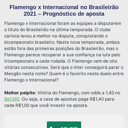
Flamengo x Internacional no Brasileirão
2021 – Prognóstico de aposta
Flamengo x Internacional foram as equipes a disputarem
o título do Brasileirão na última temporada. O clube
carioca levou a melhor na disputa, conquistando o
bicampeonato brasileiro. Nesta nova temporada, ambos
estão fora das primeiras posições do Brasileirão, mas o
Flamengo parece recuperar a sua confiança na luta pelo
tricampeonato a cada rodada. O Flamengo vem de oito
vitórias consecutivas. Será que o Inter conseguirá parar o
Mengão nesta noite? Quem é o favorito neste duelo entre
Flamengo x Internacional?
Melhor palpite:
Vitória do Flamengo, com odds a 1,40 no
Bet365
. Ou seja, a casa de apostas paga R$1,40 para
cada R$1,00 que você investir na aposta.