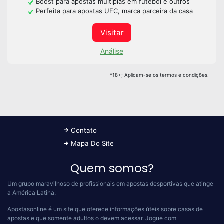
Boost para apostas múltiplas em futebol e outros
Perfeita para apostas UFC, marca parceira da casa
Visitar
Análise
*18+; Aplicam-se os termos e condições.
Contato
Mapa Do Site
Quem somos?
Um grupo maravilhoso de profissionais em apostas desportivas que atinge
a América Latina:
Apostasonline é um site que oferece informações úteis sobre casas de
apostas e que somente adultos o devem acessar.
Jogue com