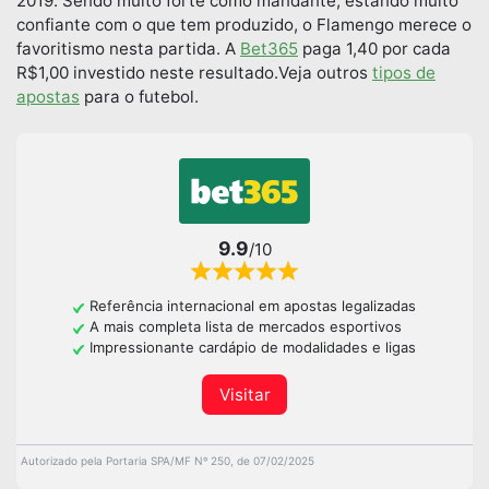
2019. Sendo muito forte como mandante, estando muito
confiante com o que tem produzido, o Flamengo merece o
favoritismo nesta partida. A
Bet365
paga 1,40 por cada
R$1,00 investido neste resultado.Veja outros
tipos de
apostas
para o futebol.
9.9
/10
Referência internacional em apostas legalizadas
A mais completa lista de mercados esportivos
Impressionante cardápio de modalidades e ligas
Visitar
Autorizado pela Portaria SPA/MF Nº 250, de 07/02/2025