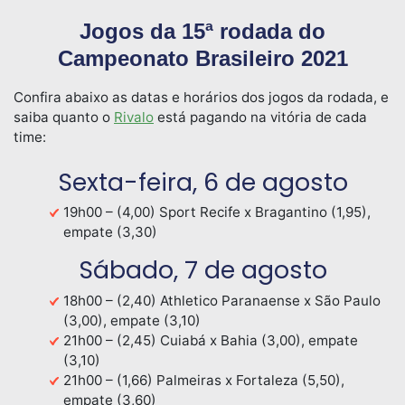
Jogos da 15ª rodada do
Campeonato Brasileiro 2021
Confira abaixo as datas e horários dos jogos da rodada, e
saiba quanto o
Rivalo
está pagando na vitória de cada
time:
Sexta-feira, 6 de agosto
19h00 – (4,00) Sport Recife x Bragantino (1,95),
empate (3,30)
Sábado, 7 de agosto
18h00 – (2,40) Athletico Paranaense x São Paulo
(3,00), empate (3,10)
21h00 – (2,45) Cuiabá x Bahia (3,00), empate
(3,10)
21h00 – (1,66) Palmeiras x Fortaleza (5,50),
empate (3,60)