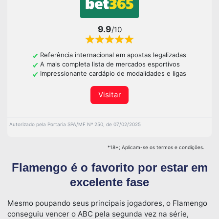
9.9
/10
Referência internacional em apostas legalizadas
A mais completa lista de mercados esportivos
Impressionante cardápio de modalidades e ligas
Visitar
Autorizado pela Portaria SPA/MF Nº 250, de 07/02/2025
*18+; Aplicam-se os termos e condições.
Flamengo é o favorito por estar em
excelente fase
Mesmo poupando seus principais jogadores, o Flamengo
conseguiu vencer o ABC pela segunda vez na série,