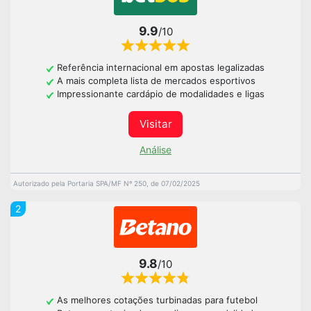
9.9
/10
Referência internacional em apostas legalizadas
A mais completa lista de mercados esportivos
Impressionante cardápio de modalidades e ligas
Visitar
Análise
Autorizado pela Portaria SPA/MF Nº 250, de 07/02/2025
2
9.8
/10
As melhores cotações turbinadas para futebol