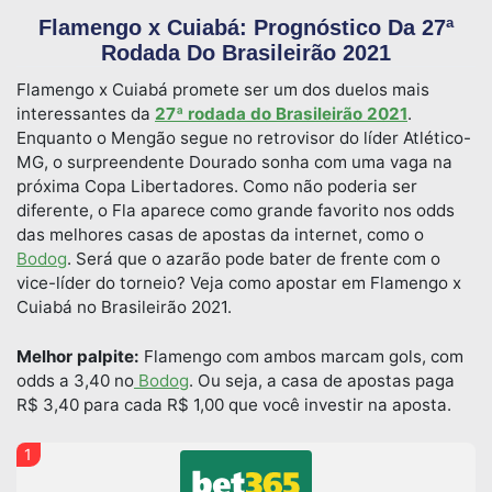
Flamengo x Cuiabá: Prognóstico Da 27ª
Rodada Do Brasileirão 2021
Flamengo x Cuiabá promete ser um dos duelos mais
interessantes da
27ª rodada do Brasileirão 2021
.
Enquanto o Mengão segue no retrovisor do líder Atlético-
MG, o surpreendente Dourado sonha com uma vaga na
próxima Copa Libertadores. Como não poderia ser
diferente, o Fla aparece como grande favorito nos odds
das melhores casas de apostas da internet, como o
Bodog
. Será que o azarão pode bater de frente com o
vice-líder do torneio? Veja como apostar em Flamengo x
Cuiabá no Brasileirão 2021.
Melhor palpite:
Flamengo com ambos marcam gols, com
odds a 3,40 no
Bodog
. Ou seja, a casa de apostas paga
R$ 3,40 para cada R$ 1,00 que você investir na aposta.
1