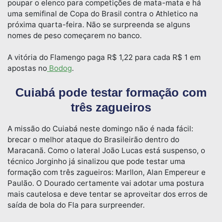
poupar o elenco para competições de mata-mata e há
uma semifinal de Copa do Brasil contra o Athletico na
próxima quarta-feira. Não se surpreenda se alguns
nomes de peso começarem no banco.
A vitória do Flamengo paga R$ 1,22 para cada R$ 1 em
apostas no
Bodog
.
Cuiabá pode testar formação com
três zagueiros
A missão do Cuiabá neste domingo não é nada fácil:
brecar o melhor ataque do Brasileirão dentro do
Maracanã. Como o lateral João Lucas está suspenso, o
técnico Jorginho já sinalizou que pode testar uma
formação com três zagueiros: Marllon, Alan Empereur e
Paulão. O Dourado certamente vai adotar uma postura
mais cautelosa e deve tentar se aproveitar dos erros de
saída de bola do Fla para surpreender.