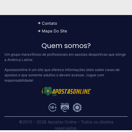
Contato
Mapa Do Site
Quem somos?
Um grupo maravilhoso de profissionais em apostas desportivas que atinge
a América Latina:
Apostasonline é um site que oferece informações úteis sobre casas de
apostas e que somente adultos o devem acessar.
Jogue com
responsabilidade!
©2015 - 2026 Apostas Online
-
Todos os direitos
reservados.