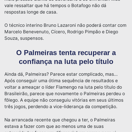
vale ressaltar que há tempos o Botafogo não dá
respostas longe de casa.
O técnico interino Bruno Lazaroni não poderá contar com
Marcelo Benevenuto, Cícero, Rodrigo Pimpão e Diego
Souza, suspensos.
O Palmeiras tenta recuperar a
confiança na luta pelo título
Ainda dá, Palmeiras? Parece estar complicado, mas…
Após conseguir uma ótima sequência de resultados e
voltar a ameaçar o líder Flamengo na luta pelo título do
Brasileirão, parece que novamente o Palmeiras perdeu o
fôlego. A equipe não conseguiu vitórias em seus últimos
três jogos, perdendo a vice-liderança da competição.
Na arrancada recente que chegou a ter, o Palmeiras
estava a fazer com que ao menos uma de suas