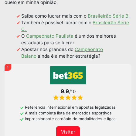
duelo em minha opinião.
Saiba como lucrar mais com o
Brasileirão Série B.
Também é possível lucrar com o
Brasileirão Série
C.
O
Campeonato Paulista
é um dos melhores
estaduais para se lucrar.
Apostar nos grandes do
Campeonato
Baiano
ainda é a melhor estratégia?
1
9.9
/10
Referência internacional em apostas legalizadas
A mais completa lista de mercados esportivos
Impressionante cardápio de modalidades e ligas
Visitar