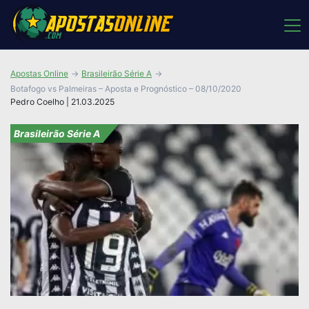
Apostas Online
Brasileirão Série A
Botafogo vs Palmeiras – Aposta e Prognóstico – 08/10/2020
Pedro Coelho | 21.03.2025
Brasileirão Série A