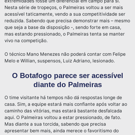
extremidades fosse um diferencial em campo para si.
Nesta série de tropeços, o Palmeiras voltou a ser mais
acessível taticamente, vendo a sua competitividade ser
reduzida. Sabendo que precisa demonstrar mais – mesmo
que seja a base da disposição -, sendo forte em casa,
mas estando pressionado, o Palmeiras tenta se manter
vivo na competição.
O técnico Mano Menezes não poderá contar com Felipe
Melo e Willian, suspensos, Luiz Adriano, lesionado.
O Botafogo parece ser acessível
diante do Palmeiras
O time visitante há tempos não dá respostas longe de
casa. Sim, a equipe estará mais confiante após voltar ao
caminho das vitórias, mas estará bastante desfalcada
aqui. O Palmeiras voltou a estar pressionado, de fato.
Mas diante a sua torcida, sabendo que precisa
apresentar bem mais, ainda merece o favoritismo do