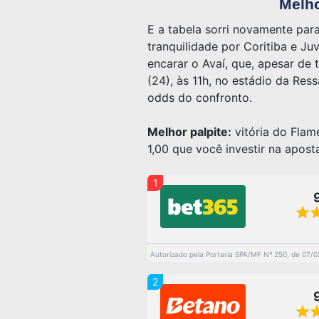
Melho
E a tabela sorri novamente pa
tranquilidade por Coritiba e J
encarar o Avaí, que, apesar d
(24), às 11h, no estádio da Re
odds do confronto.
Melhor palpite:
vitória do Flam
1,00 que você investir na apost
1
Autorizado pela Portaria SPA/MF Nº 250, de 07/
2