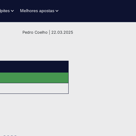
lpites
Melhores apostas
Pedro Coelho | 22.03.2025