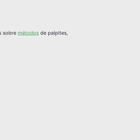
is sobre
métodos
de palpites,