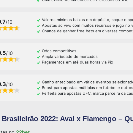
Valores mínimos baixos em depósito, saque e ap
9.7
/10
Apostas ao vivo com muitos recursos e jogo no 
Chance de ganhar free bets em diversas compet
Odds competitivas
9.5
/10
Ampla variedade de mercados
Pagamentos em até duas horas via Pix
Ganho antecipado em vários eventos selecionad
9.3
/10
Boost para apostas múltiplas em futebol e outro
Perfeita para apostas UFC, marca parceira da ca
 Brasileirão 2022: Avaí x Flamengo – 
stas no
22bet
.