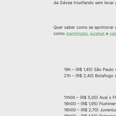
da Gávea triunfando sem levar 
Quer saber como se aprimorar a
como
mantingale
,
surebet
e
val
19h – (R$ 1,45) São Paulo
21h – (R$ 2,40) Botafogo 
11h00 – (R$ 5,00) Avaí x 
16h00 – (R$ 1,95) Flumine
16h00 – (R$ 2,70) Juventu