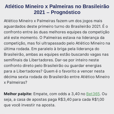
Atlético Mineiro x Palmeiras no Brasileirão
2021 – Prognóstico
Atlético Mineiro x Palmeiras fazem um dos jogos mais
aguardados deste primeiro turno do Brasileirão 2021. É o
confronto entre às duas melhores equipes da competição
até este momento. O Palmeiras estava na liderança da
competição, mas foi ultrapassado pelo Atlético Mineiro na
última rodada. Em paralelo à briga pela liderança do
Brasileirão, ambas as equipes estão buscando vagas nas
semifinais da Libertadores. Dar-se por inteiro neste
confronto direto pelo Brasileirão ou guardar energias
para a Libertadores? Quem é o favorito a vencer nesta
décima sexta rodada do Brasileirão entre Atlético Mineiro
x Palmeiras?
Melhor palpite:
Empate, com odds a 3,40 no
Bet365
. Ou
seja, a casa de apostas paga R$3,40 para cada R$1,00
que você investir na aposta.