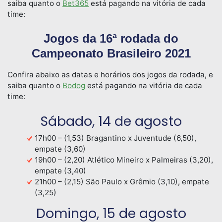
saiba quanto o
Bet365
está pagando na vitória de cada
time:
Jogos da 16ª rodada do
Campeonato Brasileiro 2021
Confira abaixo as datas e horários dos jogos da rodada, e
saiba quanto o
Bodog
está pagando na vitória de cada
time:
Sábado, 14 de agosto
17h00 – (1,53) Bragantino x Juventude (6,50),
empate (3,60)
19h00 – (2,20) Atlético Mineiro x Palmeiras (3,20),
empate (3,40)
21h00 – (2,15) São Paulo x Grêmio (3,10), empate
(3,25)
Domingo, 15 de agosto