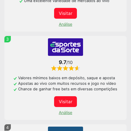
Uma excelente variedade de mercados ao vivo
Visitar
Análise
3
9.7
/10
Valores mínimos baixos em depósito, saque e aposta
Apostas ao vivo com muitos recursos e jogo no vídeo
Chance de ganhar free bets em diversas competições
Visitar
Análise
4