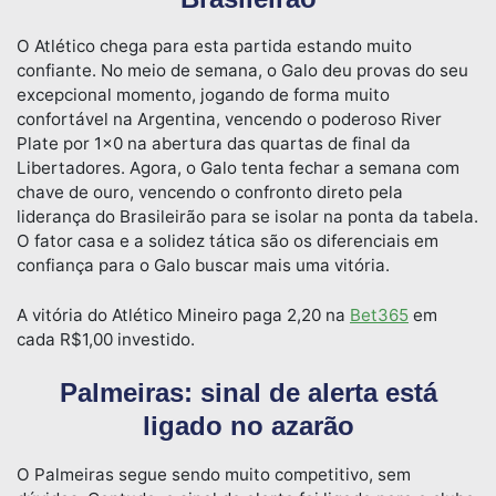
O Atlético chega para esta partida estando muito
confiante. No meio de semana, o Galo deu provas do seu
excepcional momento, jogando de forma muito
confortável na Argentina, vencendo o poderoso River
Plate por 1×0 na abertura das quartas de final da
Libertadores. Agora, o Galo tenta fechar a semana com
chave de ouro, vencendo o confronto direto pela
liderança do Brasileirão para se isolar na ponta da tabela.
O fator casa e a solidez tática são os diferenciais em
confiança para o Galo buscar mais uma vitória.
A vitória do Atlético Mineiro paga 2,20 na
Bet365
em
cada R$1,00 investido.
Palmeiras: sinal de alerta está
ligado no azarão
O Palmeiras segue sendo muito competitivo, sem