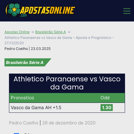
Apostas Online
Brasileirão Série A
Athletico Paranaense vs Vasco da Gama – Aposta e Prognóstico –
27/12/2020
Pedro Coelho | 23.03.2025
Brasileirão Série A
Athletico Paranaense vs Vasco
da Gama
Pronostico
Odd
Vasco da Gama AH +1.5
1.30
Pedro Coelho
|
26 de dezembro de 2020