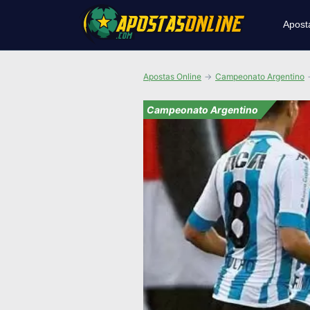
Apost
Apostas Online
Campeonato Argentino
Campeonato Argentino