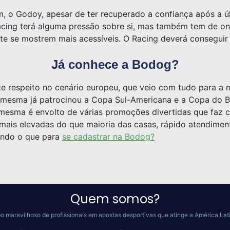
ém, o Godoy, apesar de ter recuperado a confiança após a ú
acing terá alguma pressão sobre si, mas também tem de on
te se mostrem mais acessíveis. O Racing deverá conseguir a
Já conhece a Bodog?
 respeito no cenário europeu, que veio com tudo para a n
mesma já patrocinou a Copa Sul-Americana e a Copa do Br
 mesma é envolto de várias promoções divertidas que faz 
 mais elevadas do que maioria das casas, rápido atendimen
rando o que para
se cadastrar na Bodog?
Quem somos?
o maravilhoso de profissionais em apostas desportivas que atinge a América Lat