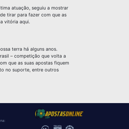
ltima atuação, seguiu a mostrar
de tirar para fazer com que as
 vitória aqui.
ossa terra há alguns anos.
asil – competição que volta a
com que as suas apostas fiquem
to no suporte, entre outros
ina: