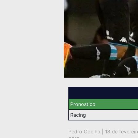
Pronostico
Racing
Pedro Coelho
|
18 de feverei