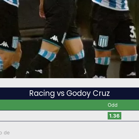
Racing vs Godoy Cruz
Odd
1.36
ro de