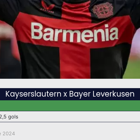
Kayserslautern x Bayer Leverkusen
2,5 gols
e 2024