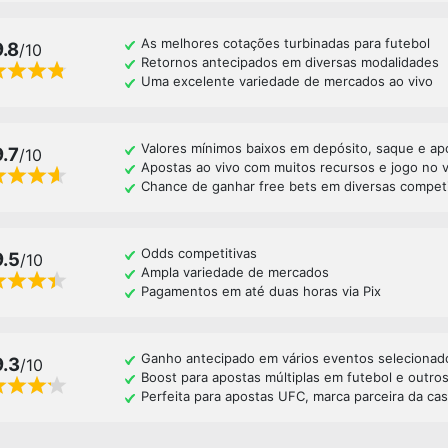
As melhores cotações turbinadas para futebol
9.8
/10
Retornos antecipados em diversas modalidades
Uma excelente variedade de mercados ao vivo
Valores mínimos baixos em depósito, saque e ap
9.7
/10
Apostas ao vivo com muitos recursos e jogo no 
Chance de ganhar free bets em diversas compet
Odds competitivas
9.5
/10
Ampla variedade de mercados
Pagamentos em até duas horas via Pix
Ganho antecipado em vários eventos selecionad
9.3
/10
Boost para apostas múltiplas em futebol e outro
Perfeita para apostas UFC, marca parceira da ca