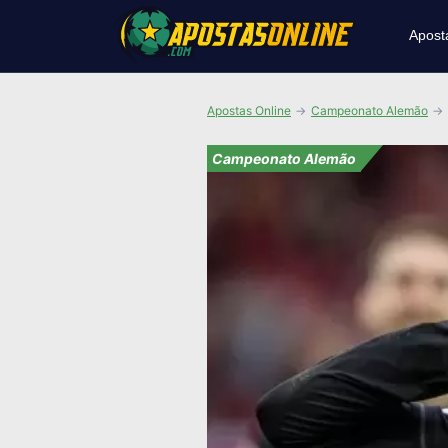
Apost
Apostas Online
Campeonato Alemão
Campeonato Alemão