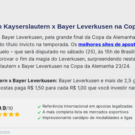
 Kayserslautern x Bayer Leverkusen na Co
x Bayer Leverkusen, pela grande final da Copa da Alemanh
o título invicto na temporada. Os
melhores sites de apost
elo – que será disputado no sábado (25), às 15h de Brasíli
provar o fim da magia do Leverkusen, surpreendendo nesta
slautern x Bayer Leverkusen na Copa da Alemanha 23/24.
ern x Bayer Leverkusen:
Bayer Leverkusen e mais de 2,5 g
apostas paga R$ 1,50 para cada R$ 1,00 que você investir n
Referência internacional em apostas legalizadas
9.9
/10
A mais completa lista de mercados esportivos
Impressionante cardápio de modalidades e ligas
02/2025