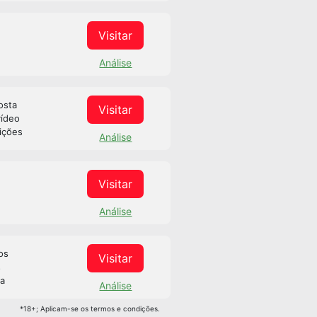
Visitar
Análise
osta
Visitar
vídeo
ições
Análise
Visitar
Análise
os
Visitar
s
sa
Análise
*18+; Aplicam-se os termos e condições.