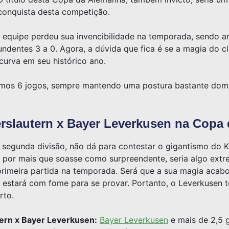
conquista desta competição.
equipe perdeu sua invencibilidade na temporada, sendo ar
undentes 3 a 0. Agora, a dúvida que fica é se a magia do c
curva em seu histórico ano.
imos 6 jogos, sempre mantendo uma postura bastante dom
erslautern x Bayer Leverkusen na Copa
segunda divisão, não dá para contestar o gigantismo do Ka
, por mais que soasse como surpreendente, seria algo extr
primeira partida na temporada. Será que a sua magia acab
e estará com fome para se provar. Portanto, o Leverkusen 
rto.
ern x Bayer Leverkusen:
Bayer Leverkusen
e mais de 2,5 g