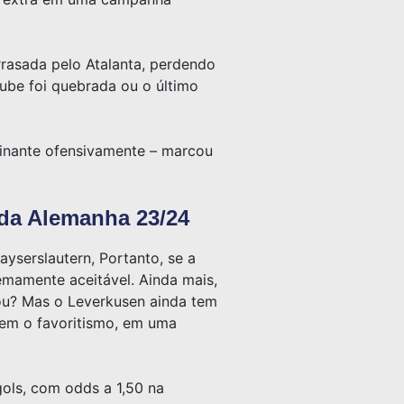
rasada pelo Atalanta, perdendo
lube foi quebrada ou o último
inante ofensivamente – marcou
 da Alemanha 23/24
yserslautern, Portanto, se a
emamente aceitável. Ainda mais,
ou? Mas o Leverkusen ainda tem
tem o favoritismo, em uma
ols, com odds a 1,50 na