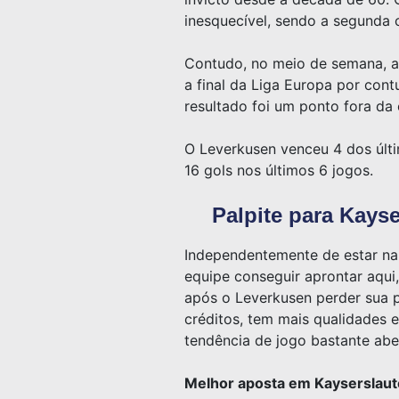
inesquecível, sendo a segunda 
Contudo, no meio de semana, a 
a final da Liga Europa por cont
resultado foi um ponto fora da 
O Leverkusen venceu 4 dos últ
16 gols nos últimos 6 jogos.
Palpite para Kays
Independentemente de estar na 
equipe conseguir aprontar aqui
após o Leverkusen perder sua 
créditos, tem mais qualidades 
tendência de jogo bastante abe
Melhor aposta em Kayserslaut