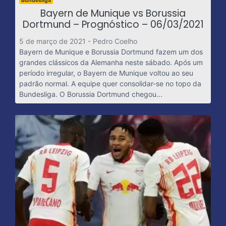
Bundesliga
Bayern de Munique vs Borussia
Dortmund – Prognóstico – 06/03/2021
5 de março de 2021 - Pedro Coelho
Bayern de Munique e Borussia Dortmund fazem um dos
grandes clássicos da Alemanha neste sábado. Após um
período irregular, o Bayern de Munique voltou ao seu
padrão normal. A equipe quer consolidar-se no topo da
Bundesliga. O Borussia Dortmund chegou...