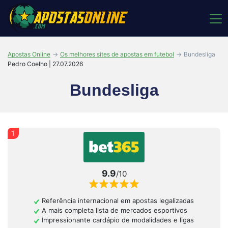
Apostas Online
Os melhores sites de apostas em futebol
Bundesliga
Pedro Coelho | 27.07.2026
Bundesliga
1
9.9
/10
Referência internacional em apostas legalizadas
A mais completa lista de mercados esportivos
Impressionante cardápio de modalidades e ligas