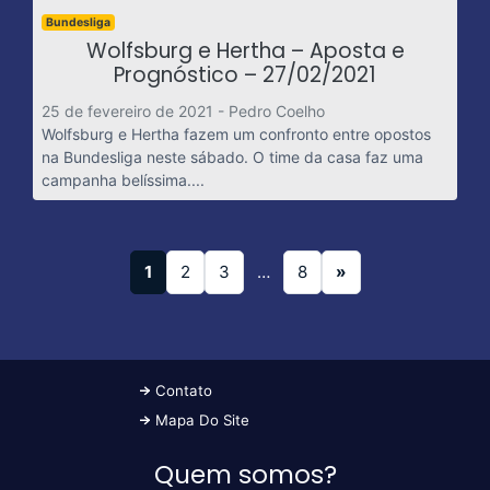
Bundesliga
Wolfsburg e Hertha – Aposta e
Prognóstico – 27/02/2021
25 de fevereiro de 2021 - Pedro Coelho
Wolfsburg e Hertha fazem um confronto entre opostos
na Bundesliga neste sábado. O time da casa faz uma
campanha belíssima....
1
2
3
…
8
»
Contato
Mapa Do Site
Quem somos?