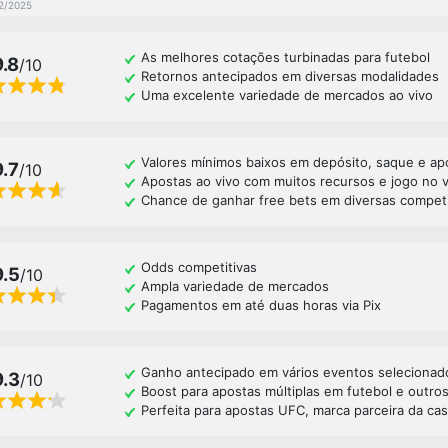
02/2025
As melhores cotações turbinadas para futebol
9.8
/10
Retornos antecipados em diversas modalidades
Uma excelente variedade de mercados ao vivo
Valores mínimos baixos em depósito, saque e ap
9.7
/10
Apostas ao vivo com muitos recursos e jogo no 
Chance de ganhar free bets em diversas compet
Odds competitivas
9.5
/10
Ampla variedade de mercados
Pagamentos em até duas horas via Pix
Ganho antecipado em vários eventos selecionad
9.3
/10
Boost para apostas múltiplas em futebol e outro
Perfeita para apostas UFC, marca parceira da ca