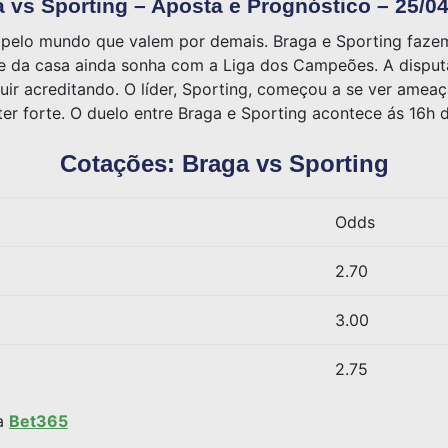
 vs Sporting – Aposta e Prognóstico – 25/0
 pelo mundo que valem por demais. Braga e Sporting faze
e da casa ainda sonha com a Liga dos Campeões. A disput
uir acreditando. O líder, Sporting, começou a se ver amea
er forte. O duelo entre Braga e Sporting acontece ás 16h de
Cotações: Braga vs Sporting
Odds
2.70
3.00
2.75
 a
Bet365