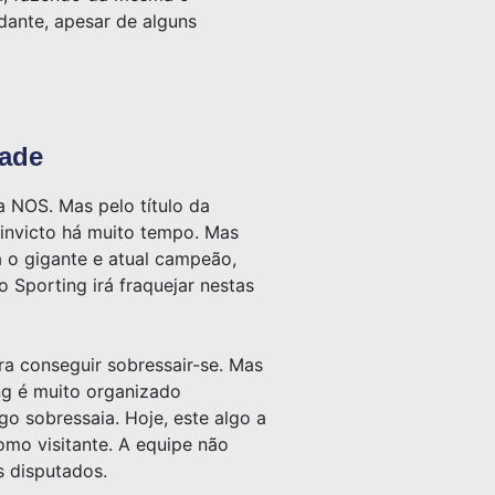
dante, apesar de alguns
dade
a NOS. Mas pelo título da
 invicto há muito tempo. Mas
a o gigante e atual campeão,
o Sporting irá fraquejar nestas
ra conseguir sobressair-se. Mas
ing é muito organizado
o sobressaia. Hoje, este algo a
omo visitante. A equipe não
s disputados.