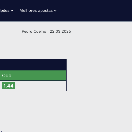
lpites
Melhores apostas
Pedro Coelho | 22.03.2025
Odd
1.44