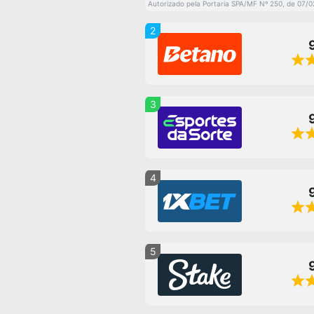
Autorizado pela Portaria SPA/MF Nº 250, de 07/
2
3
4
5