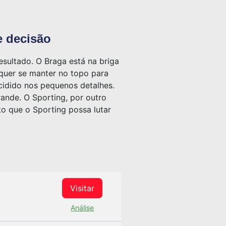
e decisão
sultado. O Braga está na briga
 quer se manter no topo para
cidido nos pequenos detalhes.
ande. O Sporting, por outro
to que o Sporting possa lutar
Visitar
Análise