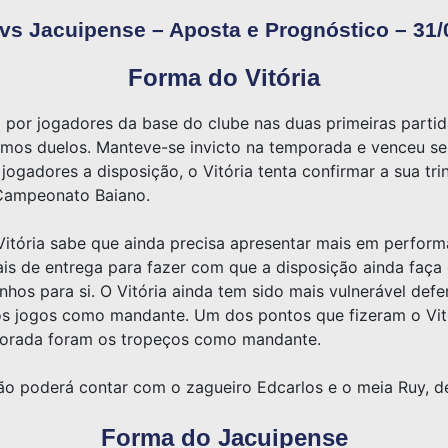
 vs Jacuipense – Aposta e Prognóstico – 31
Forma do Vitória
 por jogadores da base do clube nas duas primeiras partid
últimos duelos. Manteve-se invicto na temporada e venceu s
gadores a disposição, o Vitória tenta confirmar a sua trin
Campeonato Baiano.
itória sabe que ainda precisa apresentar mais em performan
s de entrega para fazer com que a disposição ainda faça 
hos para si. O Vitória ainda tem sido mais vulnerável def
os jogos como mandante. Um dos pontos que fizeram o Vitó
mporada foram os tropeços como mandante.
o poderá contar com o zagueiro Edcarlos e o meia Ruy, d
Forma do Jacuipense