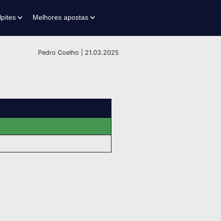
lpites
Melhores apostas
Pedro Coelho | 21.03.2025