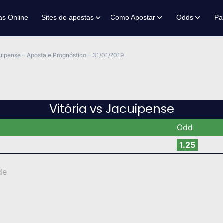
as Online
Sites de apostas
Como Apostar
Odds
Pa
cuipense – Aposta e Prognóstico – 31/01/2019
Vitória vs Jacuipense
Odd
1.25
de