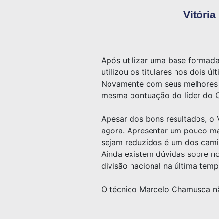
Vitória
Após utilizar uma base formada
utilizou os titulares nos dois 
Novamente com seus melhores jo
mesma pontuação do líder do 
Apesar dos bons resultados, o V
agora. Apresentar um pouco mai
sejam reduzidos é um dos camin
Ainda existem dúvidas sobre n
divisão nacional na última te
O técnico Marcelo Chamusca nã