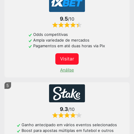
9.5
/10
Odds competitivas
Ampla variedade de mercados
Pagamentos em até duas horas via Pix
Visitar
Análise
5
9.3
/10
Ganho antecipado em vários eventos selecionados
Boost para apostas múltiplas em futebol e outros