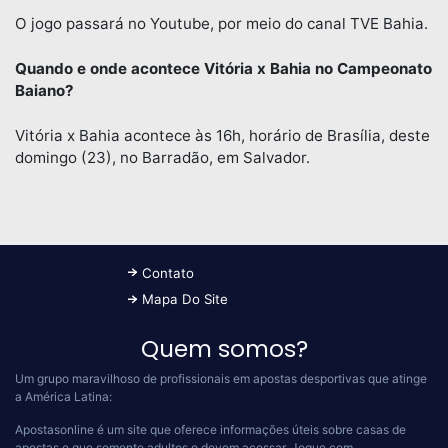
O jogo passará no Youtube, por meio do canal TVE Bahia.
Quando e onde acontece Vitória x Bahia no Campeonato
Baiano?
Vitória x Bahia acontece às 16h, horário de Brasília, deste
domingo (23), no Barradão, em Salvador.
Contato
Mapa Do Site
Quem somos?
Um grupo maravilhoso de profissionais em apostas desportivas que atinge
a América Latina:
Apostasonline é um site que oferece informações úteis sobre casas de
apostas e que somente adultos o devem acessar.
Jogue com