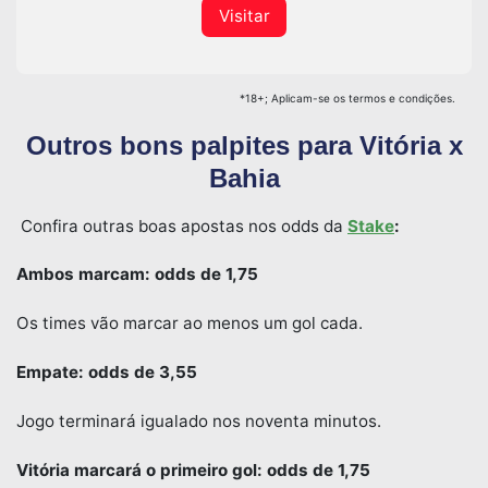
Visitar
*18+; Aplicam-se os termos e condições.
Outros bons palpites para Vitória x
Bahia
Confira outras boas apostas nos odds da
Stake
:
Ambos marcam: odds de 1,75
Os times vão marcar ao menos um gol cada.
Empate: odds de 3,55
Jogo terminará igualado nos noventa minutos.
Vitória marcará o primeiro gol: odds de 1,75