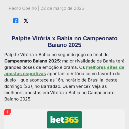
Pedro Coelho
|
22 de março de 2025
Palpite Vitória x Bahia no Campeonato
Baiano 2025
Palpite Vitória x Bahia no segundo jogo da final do
Campeonato Baiano 2025
: maior rivalidade de Bahia terá
grandes doses de emoção e drama. Os
melhores sites de
apostas esportivas
apontam o Vitória como favorito do
duelo – que acontece às 16h, horário de Brasília, deste
domingo (23), no Barradão. Quem vence? Veja as
melhores apostas em Vitória x Bahia no Campeonato
Baiano 2025.
1