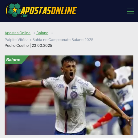
Apostas Online
Baiano
Palpite Vitória x Bahia no Campeonato Baiano 2025
Pedro Coelho | 23.03.2025
Baiano