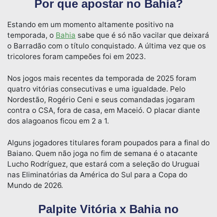
Por que apostar no Bahia?
Estando em um momento altamente positivo na
temporada, o
Bahia
sabe que é só não vacilar que deixará
o Barradão com o título conquistado. A última vez que os
tricolores foram campeões foi em 2023.
Nos jogos mais recentes da temporada de 2025 foram
quatro vitórias consecutivas e uma igualdade. Pelo
Nordestão, Rogério Ceni e seus comandadas jogaram
contra o CSA, fora de casa, em Maceió. O placar diante
dos alagoanos ficou em 2 a 1.
Alguns jogadores titulares foram poupados para a final do
Baiano. Quem não joga no fim de semana é o atacante
Lucho Rodríguez, que estará com a seleção do Uruguai
nas Eliminatórias da América do Sul para a Copa do
Mundo de 2026.
Palpite Vitória x Bahia no