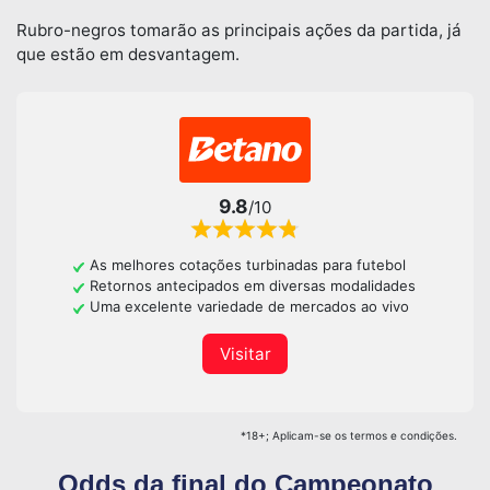
Rubro-negros tomarão as principais ações da partida, já
que estão em desvantagem.
9.8
/10
As melhores cotações turbinadas para futebol
Retornos antecipados em diversas modalidades
Uma excelente variedade de mercados ao vivo
Visitar
*18+; Aplicam-se os termos e condições.
Odds da final do Campeonato