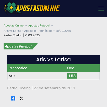
Apostas Online
Apostas Futebol
Aris vs Larisa – Aposta e Prognóstico – 28/09/2019
Pedro Coelho | 21.03.2025
Apostas Futebol
Aris vs Larisa
Pronostico
Odd
Aris
1.53
Pedro Coelho
|
27 de setembro de 2019