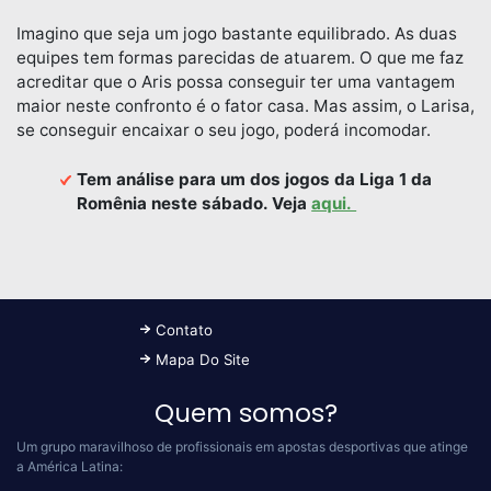
Imagino que seja um jogo bastante equilibrado. As duas
equipes tem formas parecidas de atuarem. O que me faz
acreditar que o Aris possa conseguir ter uma vantagem
maior neste confronto é o fator casa. Mas assim, o Larisa,
se conseguir encaixar o seu jogo, poderá incomodar.
Tem análise para um dos jogos da Liga 1 da
Romênia neste sábado. Veja
aqui.
Contato
Mapa Do Site
Quem somos?
Um grupo maravilhoso de profissionais em apostas desportivas que atinge
a América Latina: