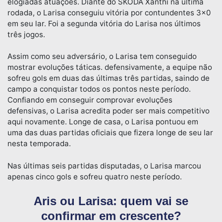
elogiadas atuações. Diante do SKODA Xanthi na última
rodada, o Larisa conseguiu vitória por contundentes 3×0
em seu lar. Foi a segunda vitória do Larisa nos últimos
três jogos.
Assim como seu adversário, o Larisa tem conseguido
mostrar evoluções táticas. defensivamente, a equipe não
sofreu gols em duas das últimas três partidas, saindo de
campo a conquistar todos os pontos neste período.
Confiando em conseguir comprovar evoluções
defensivas, o Larisa acredita poder ser mais competitivo
aqui novamente. Longe de casa, o Larisa pontuou em
uma das duas partidas oficiais que fizera longe de seu lar
nesta temporada.
Nas últimas seis partidas disputadas, o Larisa marcou
apenas cinco gols e sofreu quatro neste período.
Aris ou Larisa: quem vai se
confirmar em crescente?